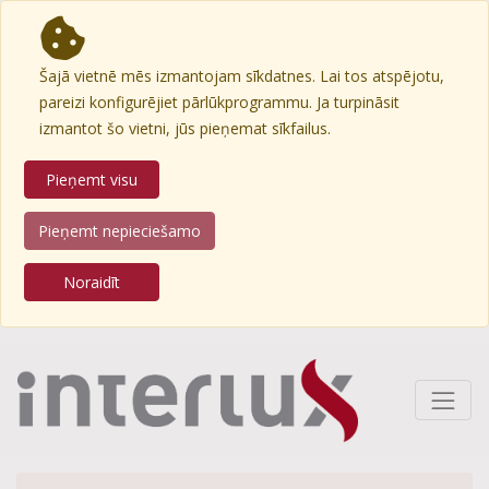
Šajā vietnē mēs izmantojam sīkdatnes. Lai tos atspējotu,
pareizi konfigurējiet pārlūkprogrammu. Ja turpināsit
izmantot šo vietni, jūs pieņemat sīkfailus.
Pieņemt visu
Pieņemt nepieciešamo
Noraidīt