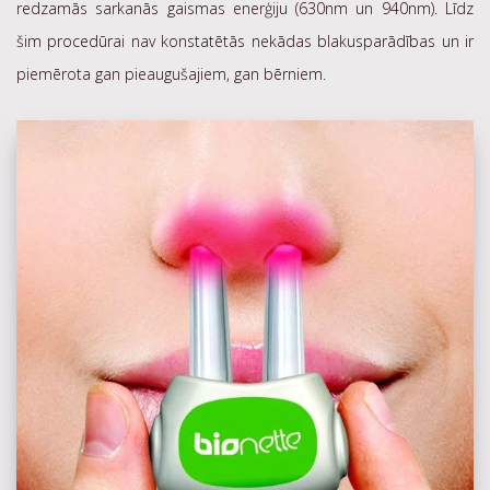
redzamās sarkanās gaismas enerģiju (630nm un 940nm). Līdz
šim procedūrai nav konstatētās nekādas blakusparādības un ir
piemērota gan pieaugušajiem, gan bērniem.