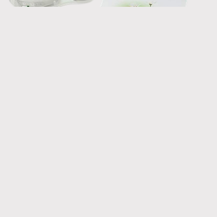
BioNette:
- klīniski apstiprināta; - nesatur
medikamentus; - bez blakusparādībām;
- kompakta - maza un viegla;
- bezvadu; -
vienkārša lietošana;