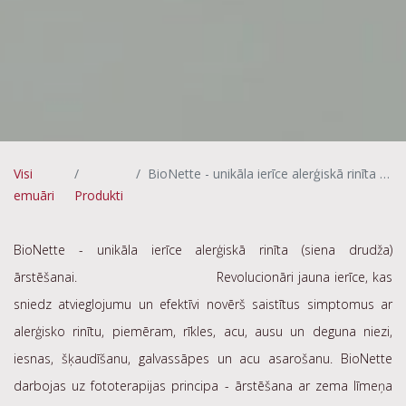
Visi
BioNette - unikāla ierīce alerģiskā rinīta ārstēšanai
emuāri
Produkti
BioNette - unikāla ierīce alerģiskā rinīta (siena drudža)
ārstēšanai. Revolucionāri jauna ierīce, kas
sniedz atvieglojumu un efektīvi novērš saistītus simptomus ar
alerģisko rinītu, piemēram, rīkles, acu, ausu un deguna niezi,
iesnas, šķaudīšanu, galvassāpes un acu asarošanu. BioNette
darbojas uz fototerapijas principa - ārstēšana ar zema līmeņa