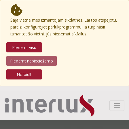
Šajā vietnē mēs izmantojam sīkdatnes. Lai tos atspējotu,
pareizi konfigurējiet pārlūkprogrammu. Ja turpināsit
izmantot šo vietni, jūs pieņemat sīkfailus.
Pieņemt visu
Pieņemt nepieciešamo
Noraidīt