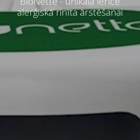
BioNette - unikāla ierīce
alerģiskā rinīta ārstēšanai