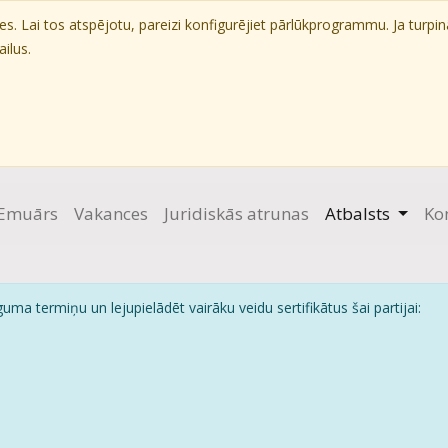
. Lai tos atspējotu, pareizi konfigurējiet pārlūkprogrammu. Ja turpin
ilus.
Emuārs
Vakances
Juridiskās atrunas
Atbalsts
Ko
uma termiņu un lejupielādēt vairāku veidu sertifikātus šai partijai: