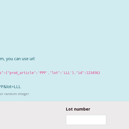
em, you can use url:
s":{"prod_article":'PPP',"lot":'LLL'},"id":123456}
PPP&lot=LLL
s for random integer.
Lot number