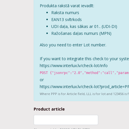
Produkta rakstā varat ievadīt:
Raksta numurs
EAN13 svītrkods
UDI daļa, kas sākas ar 01.. (UDI-DI)
Ražošanas daļas numurs (MPN)
Also you need to enter Lot number.
If you want to integrate this check to your syst
https://www.interlux.lv/
check-lot/info
POST {"jsonrpc":"2.0","method":"call","param
or
https://www.interlux.lv/
check-lot?prod_article=
Where PPP is for Article field, LLL is for lot and 123456 i
Product article