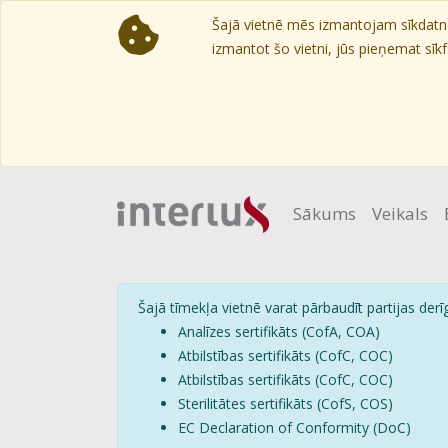
Šajā vietnē mēs izmantojam sīkdatnes
izmantot šo vietni, jūs pieņemat sīkfa
Sākums
Veikals
Šajā tīmekļa vietnē varat pārbaudīt partijas derīg
Analīzes sertifikāts (CofA, COA)
Atbilstības sertifikāts (CofC, COC)
Atbilstības sertifikāts (CofC, COC)
Sterilitātes sertifikāts (CofS, COS)
EC Declaration of Conformity (DoC)