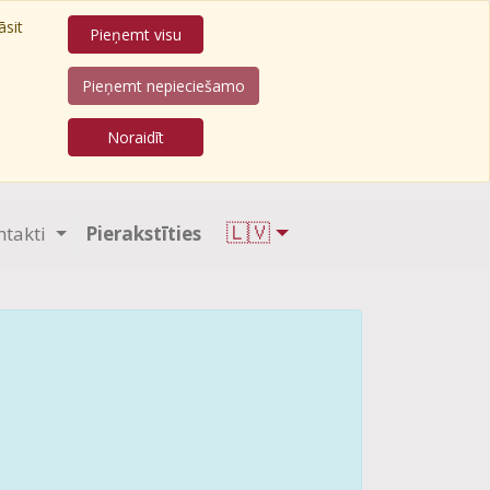
āsit
Pieņemt visu
Pieņemt nepieciešamo
Noraidīt
🇱🇻
ntakti
Pierakstīties