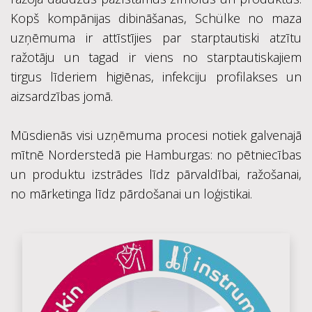
Kopš kompānijas dibināšanas, Schülke no maza
uzņēmuma ir attīstījies par starptautiski atzītu
ražotāju un tagad ir viens no starptautiskajiem
tirgus līderiem higiēnas, infekciju profilakses un
aizsardzības jomā.
Mūsdienās visi uzņēmuma procesi notiek galvenajā
mītnē Norderstedā pie Hamburgas: no pētniecības
un produktu izstrādes līdz pārvaldībai, ražošanai,
no mārketinga līdz pārdošanai un loģistikai.