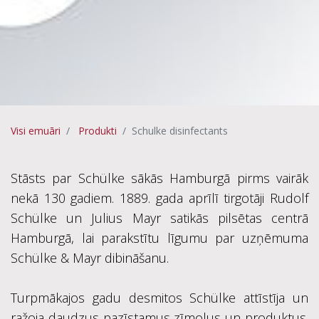
Visi emuāri
Produkti
Schulke disinfectants
Stāsts par Schülke sākās Hamburgā pirms vairāk
nekā 130 gadiem. 1889. gada aprīlī tirgotāji Rudolf
Schülke un Julius Mayr satikās pilsētas centrā
Hamburgā, lai parakstītu līgumu par uzņēmuma
Schülke & Mayr dibināšanu.
Turpmākajos gadu desmitos Schülke attīstīja un
ražoja daudzus pazīstamus zīmolus un produktus.