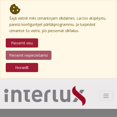
Šajā vietnē mēs izmantojam sīkdatnes. Lai tos atspējotu,
pareizi konfigurējiet pārlūkprogrammu. Ja turpināsit
izmantot šo vietni, jūs pieņemat sīkfailus.
Pieņemt visu
Pieņemt nepieciešamo
Noraidīt