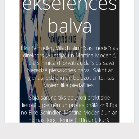
ekselences
balva
Elke Schindler, Villach slimnīcas medicīnas
direktors (Austrija) un Martina Močenić,
Pula slimnīca (Horvātija), dalīsies savā
pieredzē piesakoties balvai. Sākot ar
higiēnas jēdzienu un beidzot ar to, kas
viņiem lika piedalīties.
Šajā sarunā tiks aplūkoti praktiskie
lietotāju piemēri un profesionālā zinātība
no Elke Schindler, Martina Močenić un arī
Thomas-Jörg Hennig (B.Braun), kurš ir
balvas uzraugs un sniegs mums ieskatu
pieteikuma procesā.