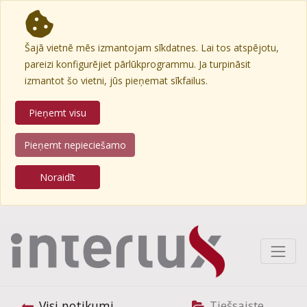
Šajā vietnē mēs izmantojam sīkdatnes. Lai tos atspējotu,
pareizi konfigurējiet pārlūkprogrammu. Ja turpināsit
izmantot šo vietni, jūs pieņemat sīkfailus.
Pieņemt visu
Pieņemt nepieciešamo
Noraidīt
Visi notikumi
Tiešsaiste