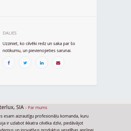
DALIES
Uzziniet, ko cilvēki redz un saka par šo
notikumu, un pievienojieties sarunai.
terlux, SIA
-
Par mums
s esam aizrautīgu profesionāļu komanda, kuru
ija ir uzlabot ikkatra cilvēka dzīvi, piedāvājot
dernus un inovatīvus produktus veselības aprūpei