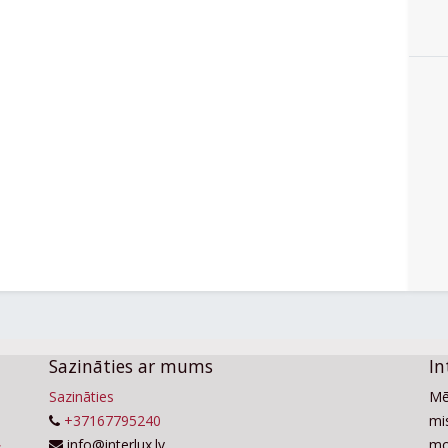
Sazināties ar mums
In
Sazināties
Mē
+37167795240
mis
info@interlux.lv
mo