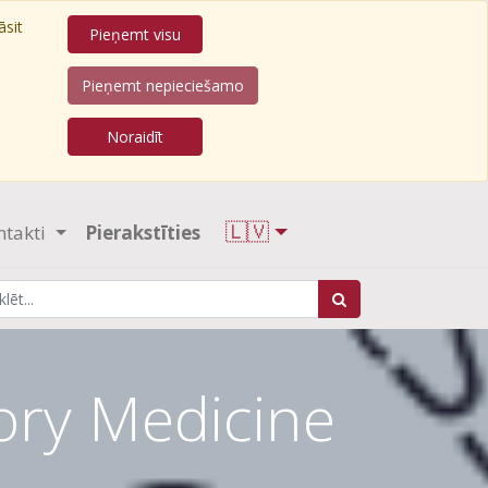
āsit
Pieņemt visu
Pieņemt nepieciešamo
Noraidīt
🇱🇻
ntakti
Pierakstīties
tory Medicine