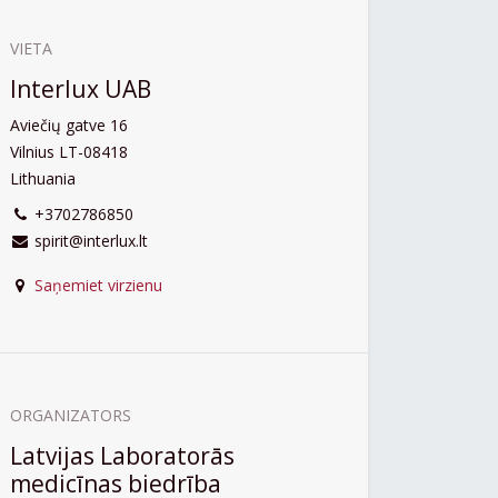
VIETA
Interlux UAB
Aviečių gatve 16
Vilnius LT-08418
Lithuania
+3702786850
spirit@interlux.lt
Saņemiet virzienu
ORGANIZATORS
Latvijas Laboratorās
medicīnas biedrība