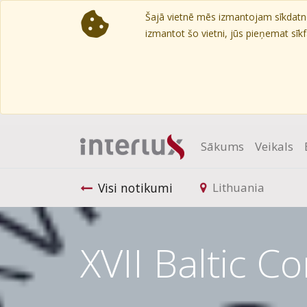
Šajā vietnē mēs izmantojam sīkdatnes
izmantot šo vietni, jūs pieņemat sīkfa
Sākums
Veikals
Visi notikumi
Lithuania
XVII Baltic C