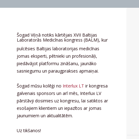
Šogad Viļņā notiks kārtējais XVII Baltijas
Laboratorās Medicīnas kongress (BALM), kur
pulcēsies Baltijas
laboratorijas
medicīnas
jomas
eksperti
,
pētnieki
un
profesionāļi
,
piedāvājot
platformu
zināšanu
,
jaunāko
sasniegumu
un
paraugprakses
apmaiņai
.
Šogad mūsu kolēģi no
Interlux LT
ir kongresa
galvenais sponsors un arī mēs, Interlux LV
pārstāvji dosimies uz kongresu, lai satiktos ar
esošajiem klientiem un iepazītos ar jomas
jaunumiem un aktualitātēm.
Uz tikšanos!