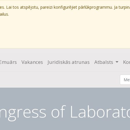
. Lai tos atspējotu, pareizi konfigurējiet pārlūkprogrammu. Ja turpin
ilus.
Emuārs
Vakances
Juridiskās atrunas
Atbalsts
Ko
ongress of Labora