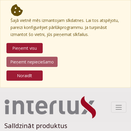
Šajā vietnē mēs izmantojam sīkdatnes. Lai tos atspējotu,
pareizi konfigurējiet pārlūkprogrammu. Ja turpināsit
izmantot šo vietni, jūs pieņemat sīkfailus.
Pieņemt visu
Pieņemt nepieciešamo
Noraidīt
Salīdzināt produktus