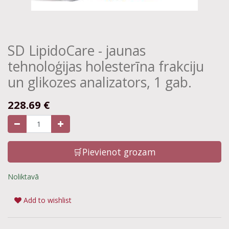
SD LipidoCare - jaunas
tehnoloģijas holesterīna frakciju
un glikozes analizators, 1 gab.
228.69
€
🛒Pievienot grozam
Noliktavā
Add to wishlist