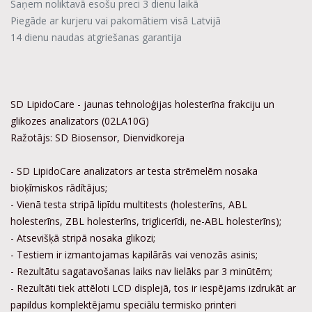
Saņem noliktavā esošu preci 3 dienu laikā
Piegāde ar kurjeru vai pakomātiem visā Latvijā
14 dienu naudas atgriešanas garantija
SD LipidoCare - jaunas tehnoloģijas holesterīna frakciju un
glikozes analizators (02LA10G)
Ražotājs: SD Biosensor, Dienvidkoreja
- SD LipidoCare analizators ar testa strēmelēm nosaka
bioķīmiskos rādītājus;
- Vienā testa stripā lipīdu multitests (holesterīns, ABL
holesterīns, ZBL holesterīns, triglicerīdi, ne-ABL holesterīns);
- Atsevišķā stripā nosaka glikozi;
- Testiem ir izmantojamas kapilārās vai venozās asinis;
- Rezultātu sagatavošanas laiks nav lielāks par 3 minūtēm;
- Rezultāti tiek attēloti LCD displejā, tos ir iespējams izdrukāt ar
papildus komplektējamu speciālu termisko printeri