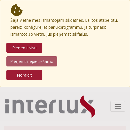
Šajā vietnē mēs izmantojam sīkdatnes. Lai tos atspējotu,
pareizi konfigurējiet pārlūkprogrammu. Ja turpināsit
izmantot šo vietni, jūs pieņemat sīkfailus.
Pieņemt visu
Pieņemt nepieciešamo
Noraidīt