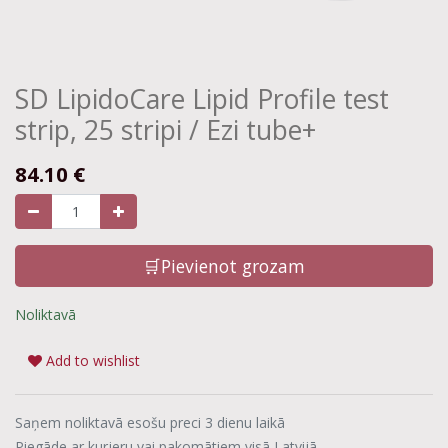
SD LipidoCare Lipid Profile test
strip, 25 stripi / Ezi tube+
84.10
€
🛒Pievienot grozam
Noliktavā
Add to wishlist
Saņem noliktavā esošu preci 3 dienu laikā
Piegāde ar kurjeru vai pakomātiem visā Latvijā