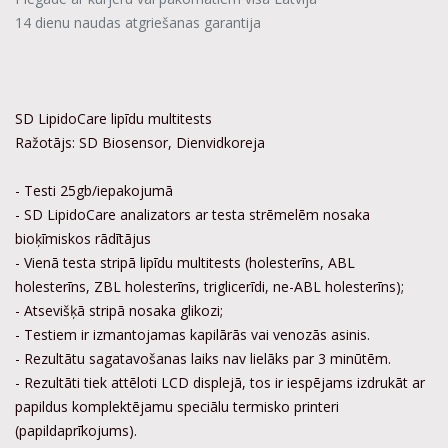
14 dienu naudas atgriešanas garantija
SD LipidoCare lipīdu multitests
Ražotājs: SD Biosensor, Dienvidkoreja
- Testi 25gb/iepakojumā
- SD LipidoCare analizators ar testa strēmelēm nosaka
bioķīmiskos rādītājus
- Vienā testa stripā lipīdu multitests (holesterīns, ABL
holesterīns, ZBL holesterīns, triglicerīdi, ne-ABL holesterīns);
- Atsevišķā stripā nosaka glikozi;
- Testiem ir izmantojamas kapilārās vai venozās asinis.
- Rezultātu sagatavošanas laiks nav lielāks par 3 minūtēm.
- Rezultāti tiek attēloti LCD displejā, tos ir iespējams izdrukāt ar
papildus komplektējamu speciālu termisko printeri
(papildaprīkojums).