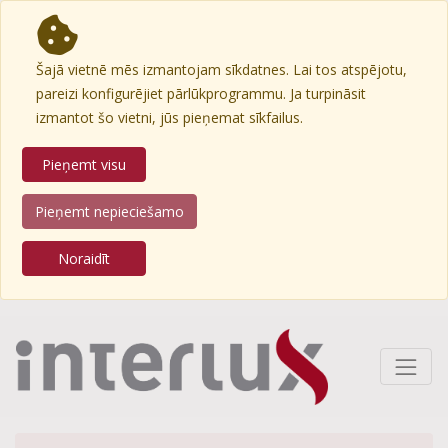
Šajā vietnē mēs izmantojam sīkdatnes. Lai tos atspējotu,
pareizi konfigurējiet pārlūkprogrammu. Ja turpināsit
izmantot šo vietni, jūs pieņemat sīkfailus.
Pieņemt visu
Pieņemt nepieciešamo
Noraidīt