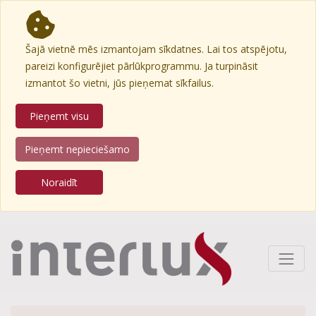
Šajā vietnē mēs izmantojam sīkdatnes. Lai tos atspējotu,
pareizi konfigurējiet pārlūkprogrammu. Ja turpināsit
izmantot šo vietni, jūs pieņemat sīkfailus.
Pieņemt visu
Pieņemt nepieciešamo
Noraidīt