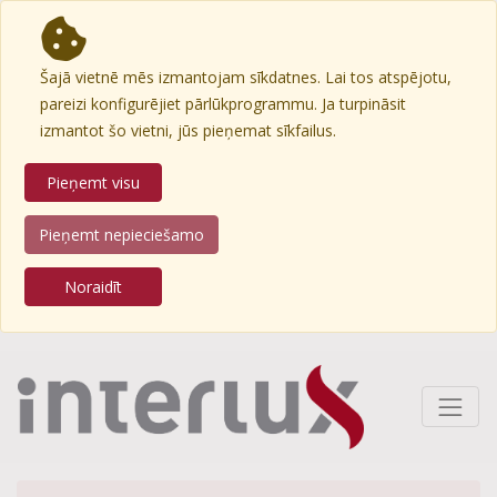
Šajā vietnē mēs izmantojam sīkdatnes. Lai tos atspējotu,
pareizi konfigurējiet pārlūkprogrammu. Ja turpināsit
izmantot šo vietni, jūs pieņemat sīkfailus.
Pieņemt visu
Pieņemt nepieciešamo
Noraidīt