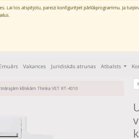
. Lai tos atspējotu, pareizi konfigurējiet pārlūkprogrammu. Ja turpin
ilus.
Emuārs
Vakances
Juridiskās atrunas
Atbalsts
Ko
erinārajām klīnikām Thinka VET RT-4010
U
v
k