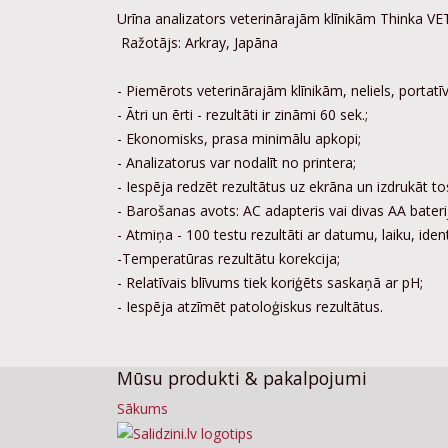
Urīna analizators veterinārajām klīnikām Thinka V
Ražotājs: Arkray, Japāna
- Piemērots veterinārajām klīnikām, neliels, portatīv
- Ātri un ērti - rezultāti ir zināmi 60 sek.;
- Ekonomisks, prasa minimālu apkopi;
- Analizatorus var nodalīt no printera;
- Iespēja redzēt rezultātus uz ekrāna un izdrukāt to
- Barošanas avots: AC adapteris vai divas AA bateri
- Atmiņa - 100 testu rezultāti ar datumu, laiku, iden
-Temperatūras rezultātu korekcija;
- Relatīvais blīvums tiek koriģēts saskaņā ar pH;
- Iespēja atzīmēt patoloģiskus rezultātus.
Mūsu produkti & pakalpojumi
Sākums