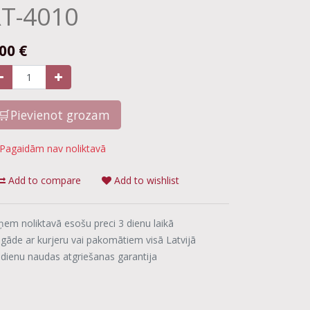
T-4010
.00
€
🛒Pievienot grozam
Pagaidām nav noliktavā
Add to compare
Add to wishlist
ņem noliktavā esošu preci 3 dienu laikā
egāde ar kurjeru vai pakomātiem visā Latvijā
 dienu naudas atgriešanas garantija