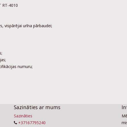
ET RT-4010
s, vispārējai urīna pārbaudei;
s;
jas;
tifikācijas numuru;
Sazināties ar mums
In
Sazināties
Mē
+37167795240
mis