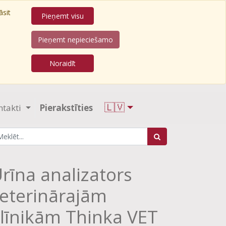
āsit
Pieņemt visu
Pieņemt nepieciešamo
Noraidīt
🇱🇻
ntakti
Pierakstīties
rīna analizators
eterinārajām
līnikām Thinka VET