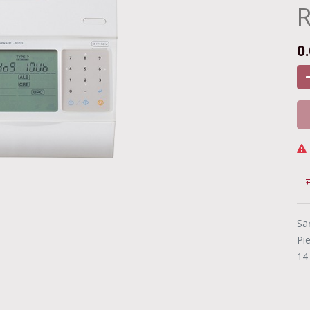
R
0
Sa
Pi
14