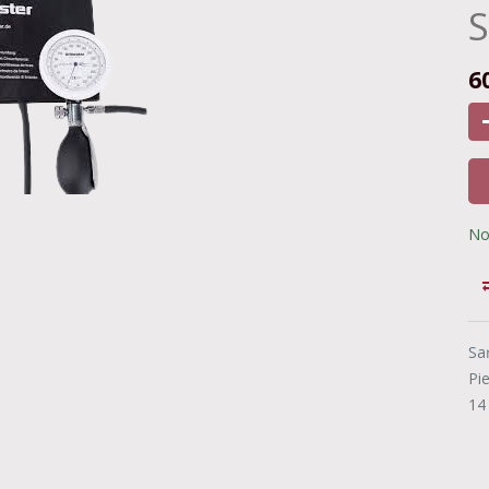
S
6
No
Sa
Pi
14