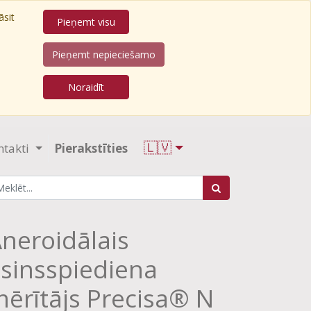
āsit
Pieņemt visu
Pieņemt nepieciešamo
Noraidīt
🇱🇻
ntakti
Pierakstīties
neroidālais
sinsspiediena
ērītājs Precisa® N