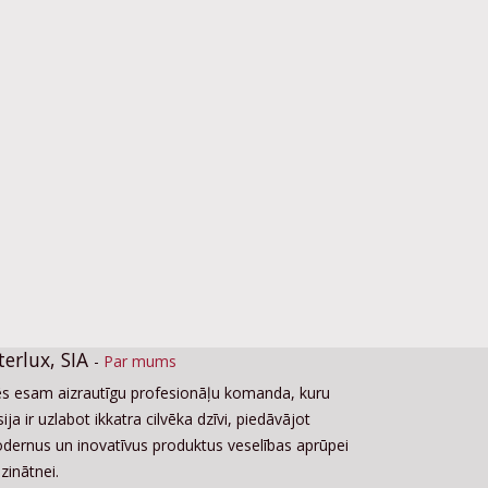
terlux, SIA
-
Par mums
s esam aizrautīgu profesionāļu komanda, kuru
ija ir uzlabot ikkatra cilvēka dzīvi, piedāvājot
dernus un inovatīvus produktus veselības aprūpei
zinātnei.