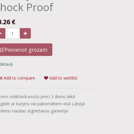
hock Proof
0.26
€
🛒Pievienot grozam
liktavā
Add to compare
Add to wishlist
ņem noliktavā esošu preci 3 dienu laikā
egāde ar kurjeru vai pakomātiem visā Latvijā
 dienu naudas atgriešanas garantija