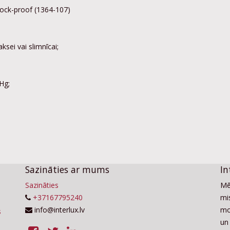
hock-proof (1364-107)
ksei vai slimnīcai;
Hg;
Sazināties ar mums
In
Sazināties
Mē
+37167795240
mis
info@interlux.lv
mo
un 