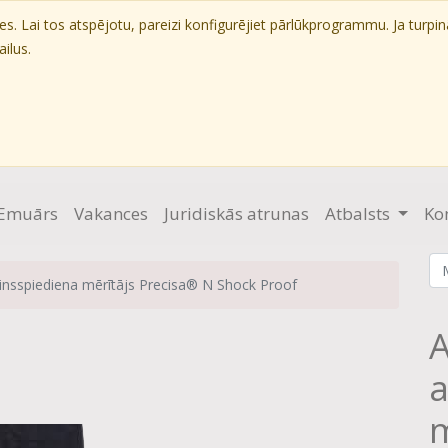
. Lai tos atspējotu, pareizi konfigurējiet pārlūkprogrammu. Ja turpin
ilus.
Emuārs
Vakances
Juridiskās atrunas
Atbalsts
Ko
sinsspiediena mērītājs Precisa® N Shock Proof
A
a
m