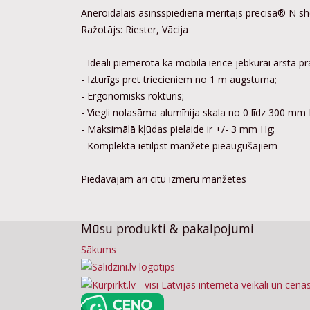
Aneroidālais asinsspiediena mērītājs precisa® N s
Ražotājs: Riester, Vācija
- Ideāli piemērota kā mobila ierīce jebkurai ārsta pra
- Izturīgs pret triecieniem no 1 m augstuma;
- Ergonomisks rokturis;
- Viegli nolasāma alumīnija skala no 0 līdz 300 mm 
- Maksimālā kļūdas pielaide ir +/- 3 mm Hg;
- Komplektā ietilpst manžete pieaugušajiem
Piedāvājam arī citu izmēru manžetes
Mūsu produkti & pakalpojumi
Sākums