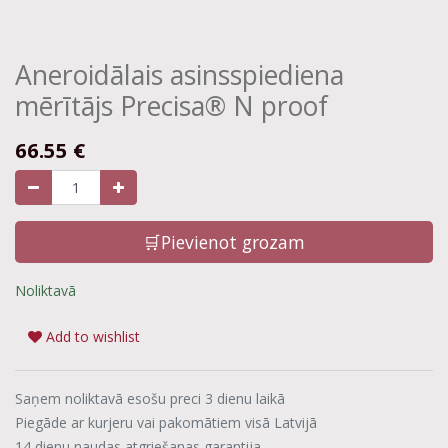
Aneroidālais asinsspiediena
mērītājs Precisa® N proof
66.55
€
🛒Pievienot grozam
Noliktavā
Add to wishlist
Saņem noliktavā esošu preci 3 dienu laikā
Piegāde ar kurjeru vai pakomātiem visā Latvijā
14 dienu naudas atgriešanas garantija