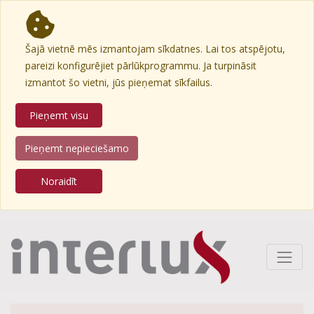
Šajā vietnē mēs izmantojam sīkdatnes. Lai tos atspējotu,
pareizi konfigurējiet pārlūkprogrammu. Ja turpināsit
izmantot šo vietni, jūs pieņemat sīkfailus.
Pieņemt visu
Pieņemt nepieciešamo
Noraidīt