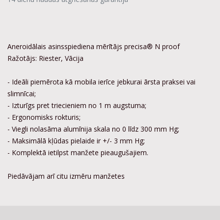
Aneroidālais asinsspiediena mērītājs precisa® N proof
Ražotājs: Riester, Vācija
- Ideāli piemērota kā mobila ierīce jebkurai ārsta praksei vai
slimnīcai;
- Izturīgs pret triecieniem no 1 m augstuma;
- Ergonomisks rokturis;
- Viegli nolasāma alumīnija skala no 0 līdz 300 mm Hg;
- Maksimālā kļūdas pielaide ir +/- 3 mm Hg;
- Komplektā ietilpst manžete pieaugušajiem.
Piedāvājam arī citu izmēru manžetes