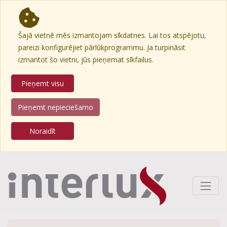
Šajā vietnē mēs izmantojam sīkdatnes. Lai tos atspējotu,
pareizi konfigurējiet pārlūkprogrammu. Ja turpināsit
izmantot šo vietni, jūs pieņemat sīkfailus.
Pieņemt visu
Pieņemt nepieciešamo
Noraidīt