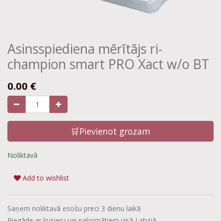
Asinsspiediena mērītājs ri-
champion smart PRO Xact w/o BT
0.00
€
🛒Pievienot grozam
Noliktavā
Add to wishlist
Saņem noliktavā esošu preci 3 dienu laikā
Piegāde ar kurjeru vai pakomātiem visā Latvijā