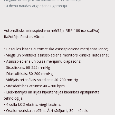
14 dienu naudas atgriešanas garantija
Automātisks asinsspiediena mērītājs RBP-100 (uz statīva)
Ražotājs: Riester, Vācija
• Pasaules klases automātiskā asinsspiediena mērīšanas ierīce;
• Viegls un praktisks asinsspiediena monitors klīniskai lietošanai;
• Asinsspiediena un pulsa mērijumu diapazons:
- Sistoliskais: 60-255 mmHg
- Diastoliskais: 30-200 mmHg
- Vidējais arteriālais spiediens: 40-200 mmHg
- Sirdsdarbības ātrums: 40 –200 bpm
• Lielbritānijas un Īrijas hipertensijas biedrības apstiprinātā
tehnoloģija;
• 4 collu LCD ekrāns, viegli lasāms;
• Oscilometriskais režīms: Ātri rādījumi, 30 – 40sek.