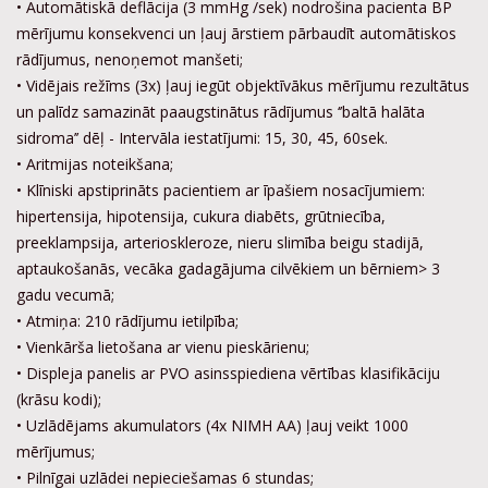
• Automātiskā deflācija (3 mmHg /sek) nodrošina pacienta BP
mērījumu konsekvenci un ļauj ārstiem pārbaudīt automātiskos
rādījumus, nenoņemot manšeti;
• Vidējais režīms (3x) ļauj iegūt objektīvākus mērījumu rezultātus
un palīdz samazināt paaugstinātus rādījumus ‘’baltā halāta
sidroma’’ dēļ - Intervāla iestatījumi: 15, 30, 45, 60sek.
• Aritmijas noteikšana;
• Klīniski apstiprināts pacientiem ar īpašiem nosacījumiem:
hipertensija, hipotensija, cukura diabēts, grūtniecība,
preeklampsija, arterioskleroze, nieru slimība beigu stadijā,
aptaukošanās, vecāka gadagājuma cilvēkiem un bērniem> 3
gadu vecumā;
• Atmiņa: 210 rādījumu ietilpība;
• Vienkārša lietošana ar vienu pieskārienu;
• Displeja panelis ar PVO asinsspiediena vērtības klasifikāciju
(krāsu kodi);
• Uzlādējams akumulators (4x NIMH AA) ļauj veikt 1000
mērījumus;
• Pilnīgai uzlādei nepieciešamas 6 stundas;