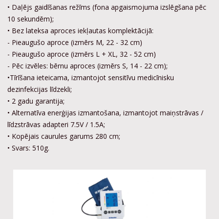
• Daļējs gaidīšanas režīms (fona apgaismojuma izslēgšana pēc
10 sekundēm);
• Bez lateksa aproces iekļautas komplektācijā:
- Pieaugušo aproce (izmērs M, 22 - 32 cm)
- Pieaugušo aproce (izmērs L + XL, 32 - 52 cm)
- Pēc izvēles: bērnu aproces (izmērs S, 14 - 22 cm);
•Tīrīšana ieteicama, izmantojot sensitīvu medicīnisku
dezinfekcijas līdzekli;
• 2 gadu garantija;
• Alternatīva enerģijas izmantošana, izmantojot maiņstrāvas /
līdzstrāvas adapteri 7.5V / 1.5A;
• Kopējais caurules garums 280 cm;
• Svars: 510g.