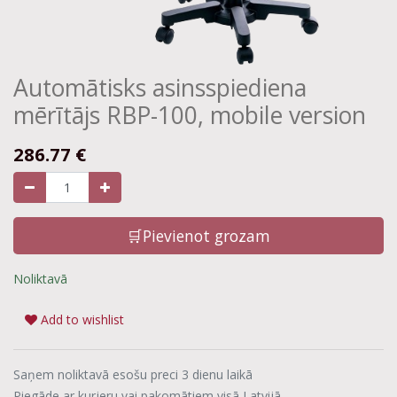
Automātisks asinsspiediena
mērītājs RBP-100, mobile version
286.77
€
🛒Pievienot grozam
Noliktavā
Add to wishlist
Saņem noliktavā esošu preci 3 dienu laikā
Piegāde ar kurjeru vai pakomātiem visā Latvijā