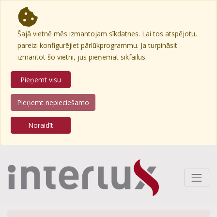
Šajā vietnē mēs izmantojam sīkdatnes. Lai tos atspējotu,
pareizi konfigurējiet pārlūkprogrammu. Ja turpināsit
izmantot šo vietni, jūs pieņemat sīkfailus.
Pieņemt visu
Pieņemt nepieciešamo
Noraidīt