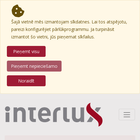
Šajā vietnē mēs izmantojam sīkdatnes. Lai tos atspējotu,
pareizi konfigurējiet pārlūkprogrammu. Ja turpināsit
izmantot šo vietni, jūs pieņemat sīkfailus.
Pieņemt visu
Pieņemt nepieciešamo
Noraidīt