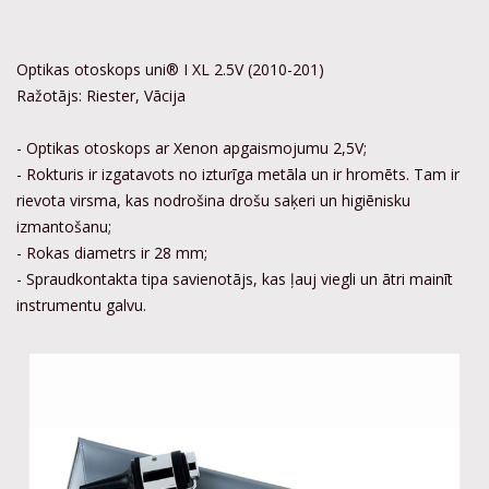
Optikas otoskops uni® I XL 2.5V (2010-201)
Ražotājs: Riester, Vācija
- Optikas otoskops ar Xenon apgaismojumu 2,5V;
- Rokturis ir izgatavots no izturīga metāla un ir hromēts. Tam ir
rievota virsma, kas nodrošina drošu saķeri un higiēnisku
izmantošanu;
- Rokas diametrs ir 28 mm;
- Spraudkontakta tipa savienotājs, kas ļauj viegli un ātri mainīt
instrumentu galvu.