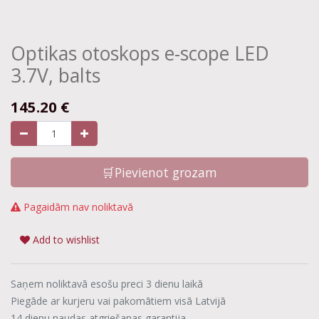
Optikas otoskops e-scope LED
3.7V, balts
145.20
€
🛒Pievienot grozam
Pagaidām nav noliktavā
Add to wishlist
Saņem noliktavā esošu preci 3 dienu laikā
Piegāde ar kurjeru vai pakomātiem visā Latvijā
14 dienu naudas atgriešanas garantija