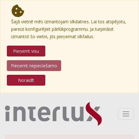
Šajā vietnē mēs izmantojam sīkdatnes. Lai tos atspējotu,
pareizi konfigurējiet pārlūkprogrammu. Ja turpināsit
izmantot šo vietni, jūs pieņemat sīkfailus.
Pieņemt visu
Pieņemt nepieciešamo
Noraidīt