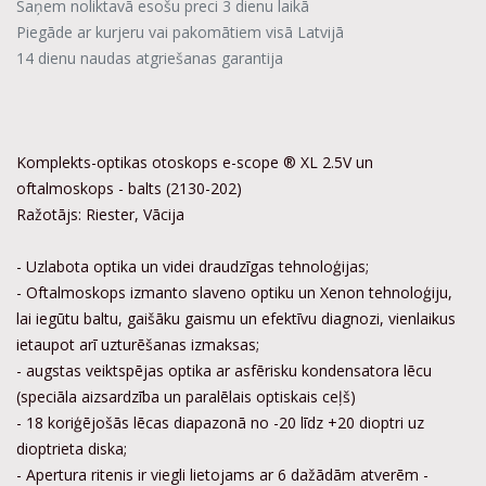
Saņem noliktavā esošu preci 3 dienu laikā
Piegāde ar kurjeru vai pakomātiem visā Latvijā
14 dienu naudas atgriešanas garantija
Komplekts-optikas otoskops e-scope ® XL 2.5V un
oftalmoskops - balts (2130-202)
Ražotājs: Riester, Vācija
- Uzlabota optika un videi draudzīgas tehnoloģijas;
- Oftalmoskops izmanto slaveno optiku un Xenon tehnoloģiju,
lai iegūtu baltu, gaišāku gaismu un efektīvu diagnozi, vienlaikus
ietaupot arī uzturēšanas izmaksas;
- augstas veiktspējas optika ar asfērisku kondensatora lēcu
(speciāla aizsardzība un paralēlais optiskais ceļš)
- 18 koriģējošās lēcas diapazonā no -20 līdz +20 dioptri uz
dioptrieta diska;
- Apertura ritenis ir viegli lietojams ar 6 dažādām atverēm -