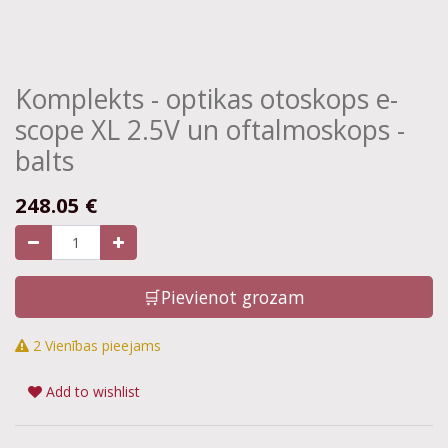
Komplekts - optikas otoskops e-
scope XL 2.5V un oftalmoskops -
balts
248.05
€
🛒Pievienot grozam
2 Vienības pieejams
Add to wishlist