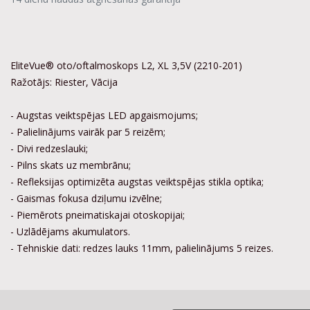
EliteVue® oto/oftalmoskops L2, XL 3,5V (2210-201)
Ražotājs: Riester, Vācija
- Augstas veiktspējas LED apgaismojums;
- Palielinājums vairāk par 5 reizēm;
- Divi redzeslauki;
- Pilns skats uz membrānu;
- Refleksijas optimizēta augstas veiktspējas stikla optika;
- Gaismas fokusa dziļumu izvēlne;
- Piemērots pneimatiskajai otoskopijai;
- Uzlādējams akumulators.
- Tehniskie dati: redzes lauks 11mm, palielinājums 5 reizes.