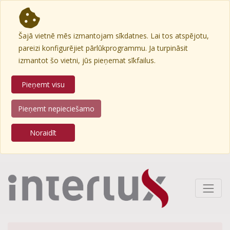
Šajā vietnē mēs izmantojam sīkdatnes. Lai tos atspējotu,
pareizi konfigurējiet pārlūkprogrammu. Ja turpināsit
izmantot šo vietni, jūs pieņemat sīkfailus.
Pieņemt visu
Pieņemt nepieciešamo
Noraidīt