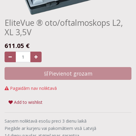
EliteVue ® oto/oftalmoskops L2,
XL 3,5V
611.05
€
🛒Pievienot grozam
Pagaidām nav noliktavā
Add to wishlist
Saņem noliktavā esošu preci 3 dienu laikā
Piegāde ar kurjeru vai pakomātiem visā Latvijā
14 dienu naudas atgriešanas garantija