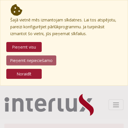
Šajā vietnē mēs izmantojam sīkdatnes. Lai tos atspējotu,
pareizi konfigurējiet pārlūkprogrammu. Ja turpināsit
izmantot šo vietni, jūs pieņemat sīkfailus.
Pieņemt visu
Pieņemt nepieciešamo
Noraidīt