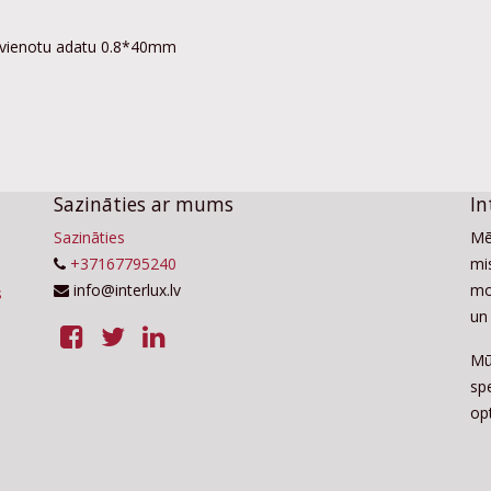
ievienotu adatu 0.8*40mm
Sazināties ar mums
In
Sazināties
Mē
+37167795240
mis
info@interlux.lv
mo
un 
Mū
sp
op