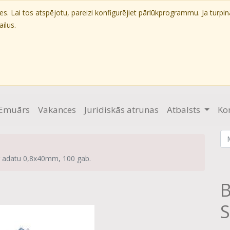
. Lai tos atspējotu, pareizi konfigurējiet pārlūkprogrammu. Ja turpin
ilus.
Emuārs
Vakances
Juridiskās atrunas
Atbalsts
Ko
 ar adatu 0,8x40mm, 100 gab.
B
S