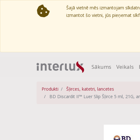
Šajā vietnē mēs izmantojam sīkdatnes
izmantot šo vietni, jūs pieņemat sīkfa
Sākums
Veikals
Produkti
Šļirces, katetri, lancetes
BD Discardit II™ Luer Slip Šļirce 5 ml, 21G,