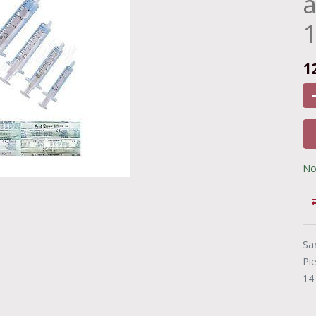
a
1
1
No
Sa
Pi
14