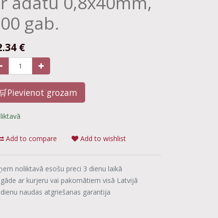
r adatu 0,8x40mm,
00 gab.
2.34
€
🛒Pievienot grozam
liktavā
Add to compare
Add to wishlist
ņem noliktavā esošu preci 3 dienu laikā
egāde ar kurjeru vai pakomātiem visā Latvijā
 dienu naudas atgriešanas garantija