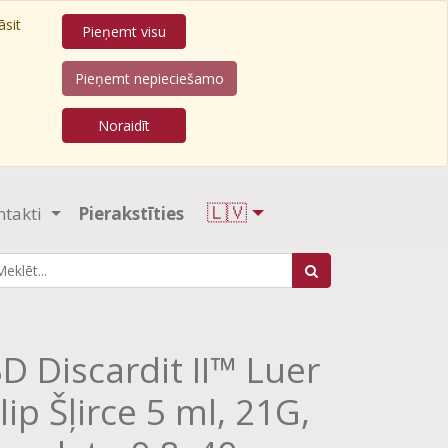
āsit
Pieņemt visu
Pieņemt nepieciešamo
Noraidīt
🇱🇻
ntakti
Pierakstīties
D Discardit II™ Luer
lip Šļirce 5 ml, 21G,