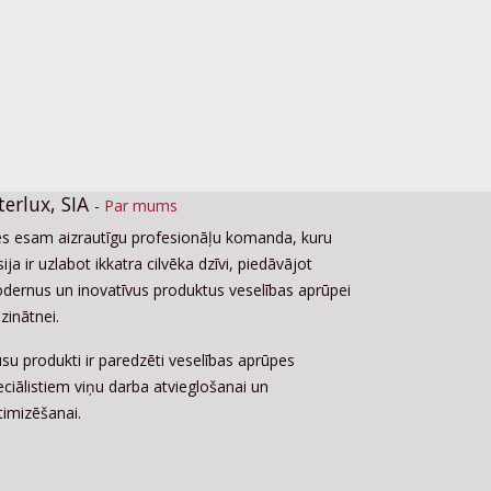
terlux, SIA
-
Par mums
s esam aizrautīgu profesionāļu komanda, kuru
ija ir uzlabot ikkatra cilvēka dzīvi, piedāvājot
dernus un inovatīvus produktus veselības aprūpei
zinātnei.
su produkti ir paredzēti veselības aprūpes
eciālistiem viņu darba atvieglošanai un
timizēšanai.