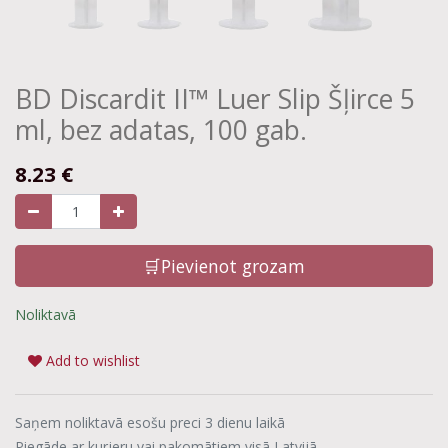
BD Discardit II™ Luer Slip Šļirce 5
ml, bez adatas, 100 gab.
8.23
€
🛒Pievienot grozam
Noliktavā
Add to wishlist
Saņem noliktavā esošu preci 3 dienu laikā
Piegāde ar kurjeru vai pakomātiem visā Latvijā