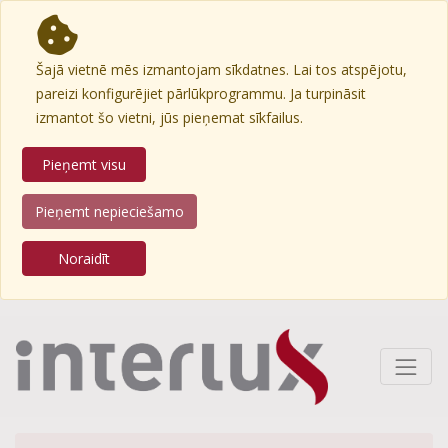
Šajā vietnē mēs izmantojam sīkdatnes. Lai tos atspējotu,
pareizi konfigurējiet pārlūkprogrammu. Ja turpināsit
izmantot šo vietni, jūs pieņemat sīkfailus.
Pieņemt visu
Pieņemt nepieciešamo
Noraidīt