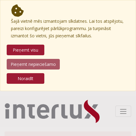
Šajā vietnē mēs izmantojam sīkdatnes. Lai tos atspējotu,
pareizi konfigurējiet pārlūkprogrammu. Ja turpināsit
izmantot šo vietni, jūs pieņemat sīkfailus.
Pieņemt visu
Pieņemt nepieciešamo
Noraidīt