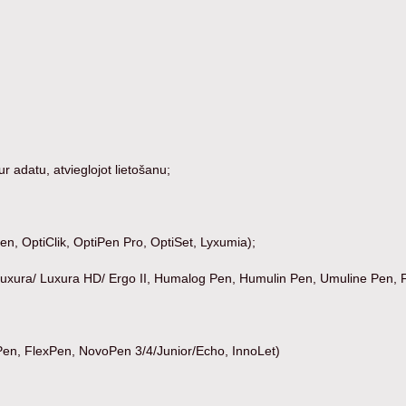
 adatu, atvieglojot lietošanu;
n, OptiClik, OptiPen Pro, OptiSet, Lyxumia);
ura/ Luxura HD/ Ergo II, Humalog Pen, Humulin Pen, Umuline Pen, F
Pen, FlexPen, NovoPen 3/4/Junior/Echo, InnoLet)