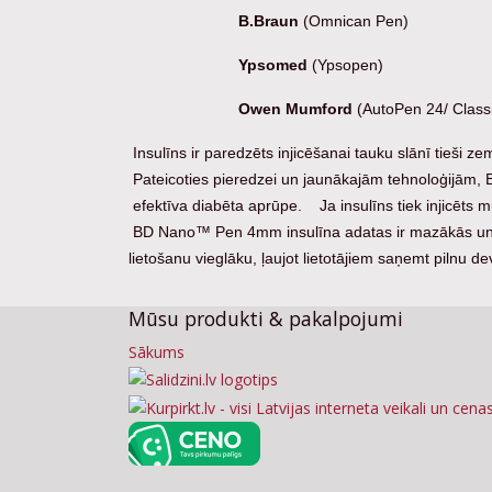
B.Braun
(Omnican Pen)
Ypsomed
(Ypsopen)
Owen Mumford
(AutoPen 24/ Classi
Insulīns ir paredzēts injicēša
Pateicoties pieredzei un jaunākajām tehnoloģijām, BD 
efektīva diabēta aprūpe.
Ja insulīns tiek injicēts 
BD Nano™ Pen 4mm insulīna adatas ir mazākās un p
lietošanu vieglāku, ļaujot lietotājiem saņemt pilnu d
Mūsu produkti & pakalpojumi
Sākums