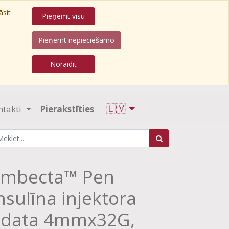
āsit
Pieņemt visu
Pieņemt nepieciešamo
Noraidīt
🇱🇻
ntakti
Pierakstīties
Embecta™ Pen
nsulīna injektora
adata 4mmx32G,