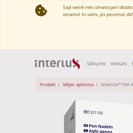
Šajā vietnē mēs izmantojam sīkdatnes
izmantot šo vietni, jūs pieņemat sīkfa
Sākums
Veikals
Produkti
Mājas aptieciņa
Embecta™ Pen In