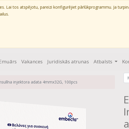
. Lai tos atspējotu, pareizi konfigurējiet pārlūkprogrammu. Ja turpin
ilus.
Emuārs
Vakances
Juridiskās atrunas
Atbalsts
Ko
sulīna injektora adata 4mmx32G, 100pcs
I