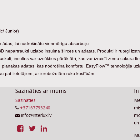
c/ Junior)
nai tauku slānī tieši zem ādas, lai nodroš
nepārtraukti uzlabo insulīna šļirces un adatas. Produkti ir rūpīgi izstrā
muskulī, insulīns var uzsūkties pārāk ātri, kas var izraisīt zemu cukura lī
lānākās adatas, kas nodrošina komfortu. EasyFlow™ tehnoloģija uzla
evu pat lietotājiem, ar ierobežotām roku kustībām.
Sazināties ar mums
In
Sazināties
Mē
+37167795240
mis
info@interlux.lv
mo
un 
Mū