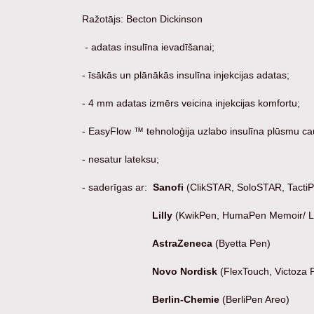
Ražotājs: Becton Dickinson
- adatas insulīna ievadīšanai;
- īsākās un plānākās insulīna injekcijas adatas;
- 4 mm adatas izmērs veicina injekcijas komfortu;
- EasyFlow ™ tehnoloģija uzlabo insulīna plūsmu caur
- nesatur lateksu;
- saderīgas ar:
Sanofi
(ClikSTAR, SoloSTAR, TactiPe
Lilly
(KwikPen, HumaPen Memoir/ Lux
AstraZeneca
(Byetta Pen)
Novo Nordisk
(FlexTouch, Victoza 
Berlin-Chemie
(BerliPen Areo)