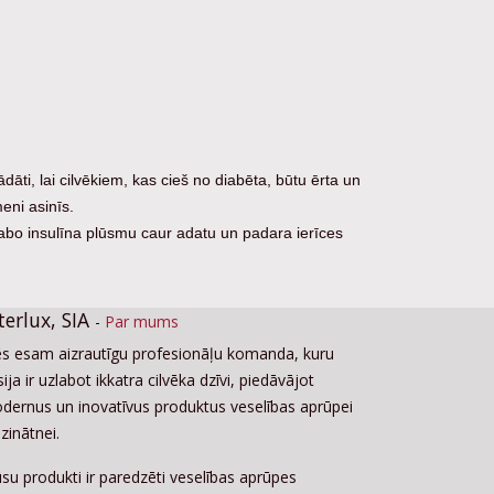
inātu vienmērīgu absorbciju.
dāti, lai cilvēkiem, kas cieš no diabēta, būtu ērta un
meni asinīs.
bo insulīna plūsmu caur adatu un padara ierīces
terlux, SIA
-
Par mums
s esam aizrautīgu profesionāļu komanda, kuru
ija ir uzlabot ikkatra cilvēka dzīvi, piedāvājot
dernus un inovatīvus produktus veselības aprūpei
zinātnei.
su produkti ir paredzēti veselības aprūpes