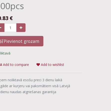
100pcs
0.83
€
🛒Pievienot grozam
liktavā
Add to compare
Add to wishlist
ņem noliktavā esošu preci 3 dienu laikā
egāde ar kurjeru vai pakomātiem visā Latvijā
 dienu naudas atgriešanas garantija