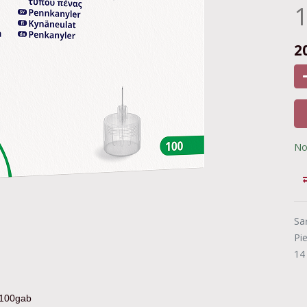
2
No
Sa
Pi
14
 100gab