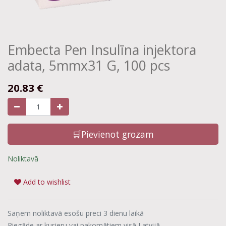
Embecta Pen Insulīna injektora
adata, 5mmx31 G, 100 pcs
20.83
€
🛒Pievienot grozam
Noliktavā
Add to wishlist
Saņem noliktavā esošu preci 3 dienu laikā
Piegāde ar kurjeru vai pakomātiem visā Latvijā