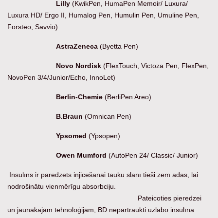
Lilly
(KwikPen, HumaPen Memoir/ Luxura/
Luxura HD/ Ergo II, Humalog Pen, Humulin Pen, Umuline Pen,
Forsteo, Savvio)
AstraZeneca
(Byetta Pen)
Novo Nordisk
(FlexTouch, Victoza Pen, FlexPen,
NovoPen 3/4/Junior/Echo, InnoLet)
Berlin-Chemie
(BerliPen Areo)
B.Braun
(Omnican Pen)
Ypsomed
(Ypsopen)
Owen Mumford
(AutoPen 24/ Classic/ Junior)
Insulīns ir paredzēts injicēšanai tauku slānī tieši zem ādas, lai
nodrošinātu vienmērīgu absorbciju.
Pateicoties pieredzei
un jaunākajām tehnoloģijām, BD nepārtraukti uzlabo insulīna