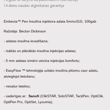
14 dienu naudas atgriešanas garantija
Embecta™ Pen Insulīna injektora adata 5mmx31G, 100gab
Ražotājs: Becton Dickinson
- adatas insulīna ievadīšana;
- īsākās un plānākās insulīna injekcijas adatas;
- 5 mm adatas izmērs veicina injekcijas komfortu;
- EasyFlow ™ tehnoloģija uzlabo insulīna plūsmu caur adatu,
atvieglojot lietošanu;
- nesatur lateksu;
- saderīgas ar:
Sanofi
(ClikSTAR, SoloSTAR, TactiPen, OptiClik,
OptiPen Pro, OptiSet, Lyxumia);