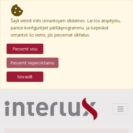
Šajā vietnē mēs izmantojam sīkdatnes. Lai tos atspējotu,
pareizi konfigurējiet pārlūkprogrammu. Ja turpināsit
izmantot šo vietni, jūs pieņemat sīkfailus.
Pieņemt visu
Pieņemt nepieciešamo
Noraidīt