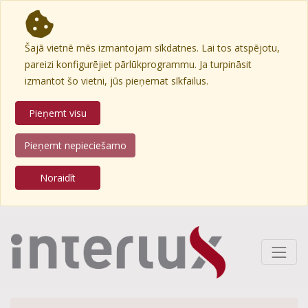
Šajā vietnē mēs izmantojam sīkdatnes. Lai tos atspējotu,
pareizi konfigurējiet pārlūkprogrammu. Ja turpināsit
izmantot šo vietni, jūs pieņemat sīkfailus.
Pieņemt visu
Pieņemt nepieciešamo
Noraidīt