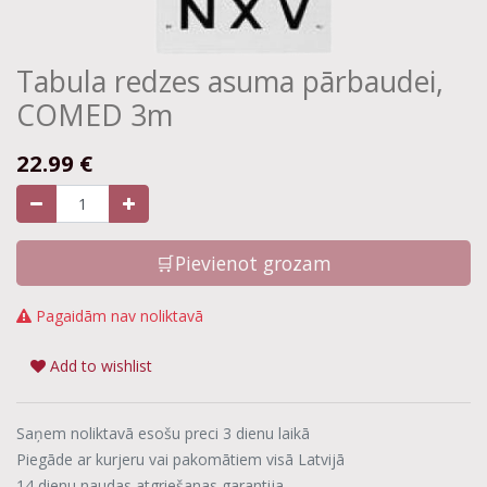
Tabula redzes asuma pārbaudei,
COMED 3m
22.99
€
🛒Pievienot grozam
Pagaidām nav noliktavā
Add to wishlist
Saņem noliktavā esošu preci 3 dienu laikā
Piegāde ar kurjeru vai pakomātiem visā Latvijā
14 dienu naudas atgriešanas garantija