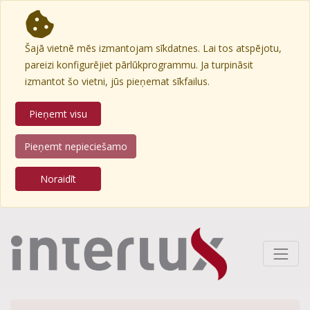
Šajā vietnē mēs izmantojam sīkdatnes. Lai tos atspējotu,
pareizi konfigurējiet pārlūkprogrammu. Ja turpināsit
izmantot šo vietni, jūs pieņemat sīkfailus.
Pieņemt visu
Pieņemt nepieciešamo
Noraidīt