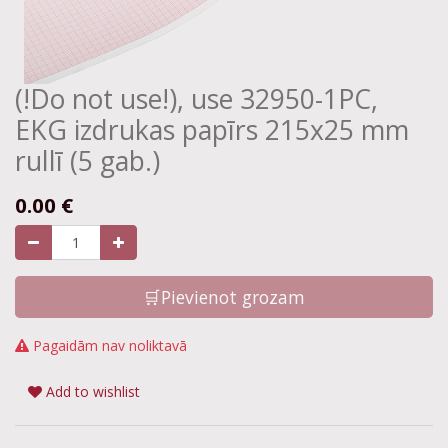
(!Do not use!), use 32950-1PC,
EKG izdrukas papīrs 215x25 mm
rullī (5 gab.)
0.00
€
🛒Pievienot grozam
Pagaidām nav noliktavā
Add to wishlist