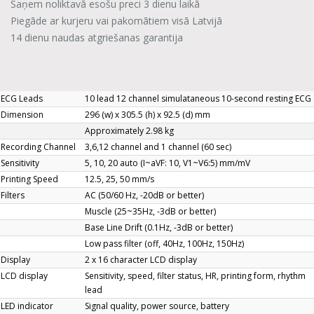
Saņem noliktavā esošu preci 3 dienu laikā
Piegāde ar kurjeru vai pakomātiem visā Latvijā
14 dienu naudas atgriešanas garantija
ECG Leads
10 lead 12 channel simulataneous 10-second resting ECG
Dimension
296 (w) x 305.5 (h) x 92.5 (d) mm
Approximately 2.98 kg
Recording Channel
3,6,12 channel and 1 channel (60 sec)
Sensitivity
5, 10, 20 auto (I~aVF: 10, V1~V6:5) mm/mV
Printing Speed
12.5, 25, 50 mm/s
Filters
AC (50/60 Hz, -20dB or better)
Muscle (25~35Hz, -3dB or better)
Base Line Drift (0.1Hz, -3dB or better)
Low pass filter (off, 40Hz, 100Hz, 150Hz)
Display
2 x 16 character LCD display
LCD display
Sensitivity, speed, filter status, HR, printing form, rhythm
lead
LED indicator
Signal quality, power source, battery