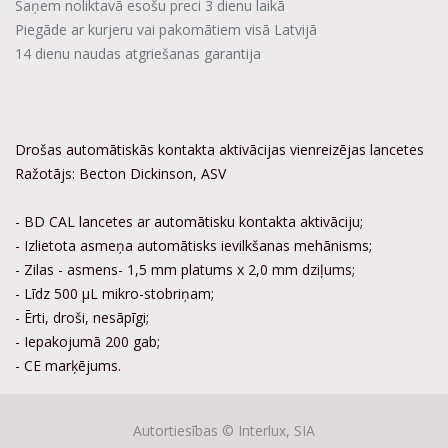
Saņem noliktavā esošu preci 3 dienu laikā
Piegāde ar kurjeru vai pakomātiem visā Latvijā
14 dienu naudas atgriešanas garantija
Drošas automātiskās kontakta aktivācijas vienreizējas lancetes
Ražotājs: Becton Dickinson, ASV
- BD CAL lancetes ar automātisku kontakta aktivāciju;
- Izlietota asmeņa automātisks ievilkšanas mehānisms;
- Zilas - asmens- 1,5 mm platums x 2,0 mm dziļums;
- Līdz 500 µL mikro-stobriņam;
- Ērti, droši, nesāpīgi;
- Iepakojumā 200 gab;
- CE marķējums.
Autortiesības ©
Interlux, SIA