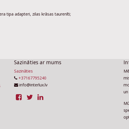
 tipa adapteri, zilas krāsas taurenīti;
Sazināties ar mums
In
Sazināties
Mē
+37167795240
mis
info@interlux.lv
mo
un 
Mū
sp
op