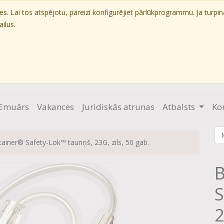
. Lai tos atspējotu, pareizi konfigurējiet pārlūkprogrammu. Ja turpin
ilus.
Emuārs
Vakances
Juridiskās atrunas
Atbalsts
Ko
ainer® Safety-Lok™ tauriņš, 23G, zils, 50 gab.
B
S
2