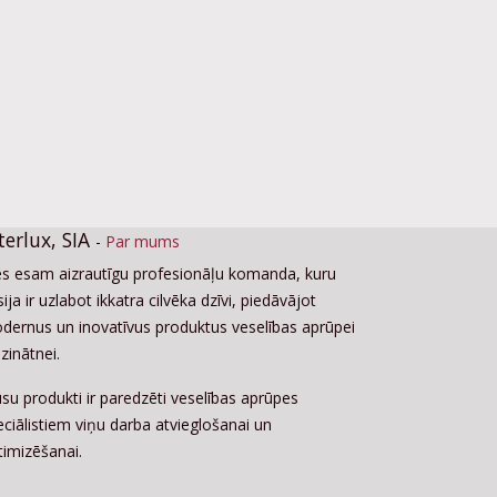
terlux, SIA
-
Par mums
s esam aizrautīgu profesionāļu komanda, kuru
ija ir uzlabot ikkatra cilvēka dzīvi, piedāvājot
dernus un inovatīvus produktus veselības aprūpei
zinātnei.
su produkti ir paredzēti veselības aprūpes
eciālistiem viņu darba atvieglošanai un
timizēšanai.