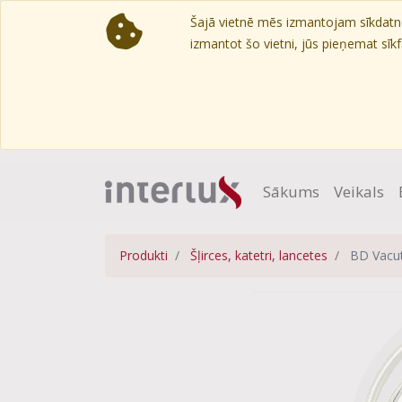
Šajā vietnē mēs izmantojam sīkdatnes
izmantot šo vietni, jūs pieņemat sīkfa
Sākums
Veikals
Produkti
Šļirces, katetri, lancetes
BD Vacut