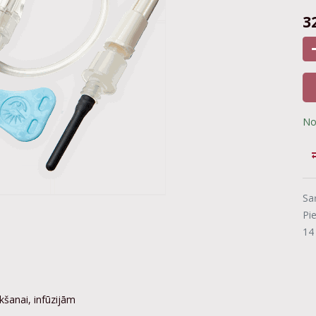
3
No
Sa
Pi
14
kšanai, infūzijām