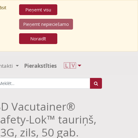
āsit
Pieņemt visu
Pieņemt nepieciešamo
Noraidīt
🇱🇻
ntakti
Pierakstīties
D Vacutainer®
afety-Lok™ tauriņš,
3G, zils, 50 gab.