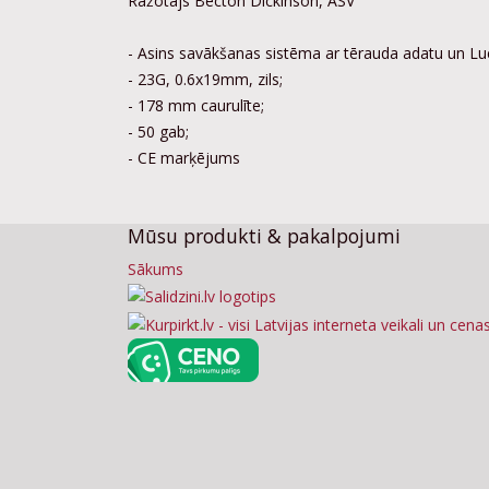
Ražotājs Becton Dickinson, ASV
- Asins savākšanas sistēma ar tērauda adatu un Luera
- 23G, 0.6x19mm, zils;
- 178 mm caurulīte;
- 50 gab;
- CE marķējums
Mūsu produkti & pakalpojumi
Sākums