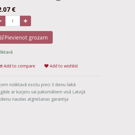
2.07
€
🛒Pievienot grozam
liktavā
Add to compare
Add to wishlist
ņem noliktavā esošu preci 3 dienu laikā
egāde ar kurjeru vai pakomātiem visā Latvijā
 dienu naudas atgriešanas garantija