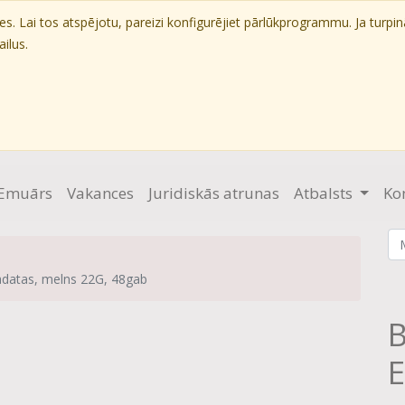
. Lai tos atspējotu, pareizi konfigurējiet pārlūkprogrammu. Ja turpin
ilus.
Emuārs
Vakances
Juridiskās atrunas
Atbalsts
Ko
adatas, melns 22G, 48gab
B
E