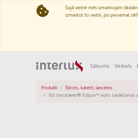
Šajā vietnē mēs izmantojam sīkdatnes
izmantot šo vietni, jūs pieņemat sīkfa
Sākums
Veikals
Produkti
Šļirces, katetri, lancetes
BD Vacutainer® Eclipse™ asins savākšanas 