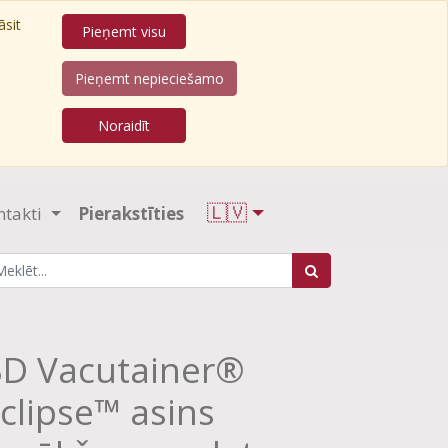
āsit
Pieņemt visu
Pieņemt nepieciešamo
Noraidīt
🇱🇻
ntakti
Pierakstīties
D Vacutainer®
clipse™ asins