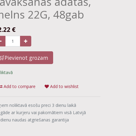
avākšanas adatas,
elns 22G, 48gab
2.22
€
🛒Pievienot grozam
liktavā
Add to compare
Add to wishlist
ņem noliktavā esošu preci 3 dienu laikā
egāde ar kurjeru vai pakomātiem visā Latvijā
 dienu naudas atgriešanas garantija