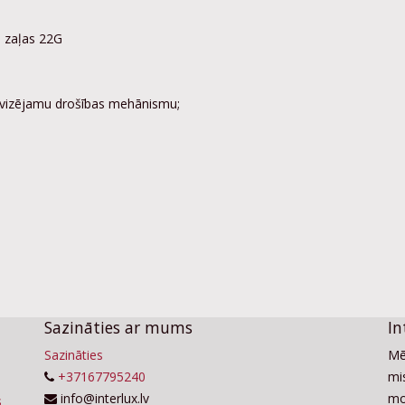
, zaļas 22G
ktivizējamu drošības mehānismu;
Sazināties ar mums
In
Sazināties
Mē
+37167795240
mis
info@interlux.lv
mo