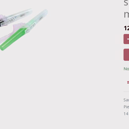
s
m
1
No
Sa
Pi
14