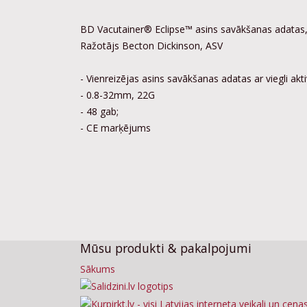
BD Vacutainer® Eclipse™ asins savākšanas adatas
Ražotājs Becton Dickinson, ASV
- Vienreizējas asins savākšanas adatas ar viegli a
- 0.8-32mm, 22G
- 48 gab;
- CE marķējums
Mūsu produkti & pakalpojumi
Sākums