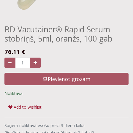
BD Vacutainer® Rapid Serum
stobriņš, 5ml, oranžs, 100 gab
76.11
€
🛒Pievienot grozam
Noliktavā
Add to wishlist
Saņem noliktavā esošu preci 3 dienu laikā
Piegāde ar kurjeru vai pakomātiem visā Latvijā