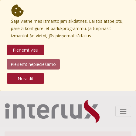
Šajā vietnē mēs izmantojam sīkdatnes. Lai tos atspējotu,
pareizi konfigurējiet pārlūkprogrammu. Ja turpināsit
izmantot šo vietni, jūs pieņemat sīkfailus.
Pieņemt visu
Pieņemt nepieciešamo
Noraidīt