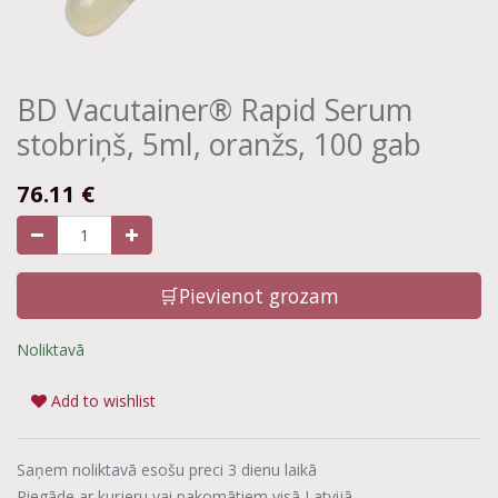
BD Vacutainer® Rapid Serum
stobriņš, 5ml, oranžs, 100 gab
76.11
€
🛒Pievienot grozam
Noliktavā
Add to wishlist
Saņem noliktavā esošu preci 3 dienu laikā
Piegāde ar kurjeru vai pakomātiem visā Latvijā