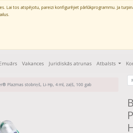
. Lai tos atspējotu, pareizi konfigurējiet pārlūkprogrammu. Ja turpin
ilus.
Emuārs
Vakances
Juridiskās atrunas
Atbalsts
Ko
r® Plazmas stobriņš, Li-Hp, 4 ml, zaļš, 100 gab
B
P
H