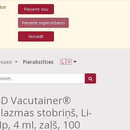
āsit
Pieņemt visu
Pieņemt nepieciešamo
Noraidīt
🇱🇻
ntakti
Pierakstīties
D Vacutainer®
lazmas stobriņš, Li-
p, 4 ml, zaļš, 100