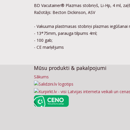
BD Vacutainer® Plazmas stobriņš, Li-Hp, 4 ml, zaļ
Ražotājs: Becton Dickinson, ASV
- Vakuuma plastmasas stobriņi plazmas iegūšanai no
- 13*75mm, parauga tilpums 4ml;
- 100 gab;
- CE marķējums
Mūsu produkti & pakalpojumi
Sākums