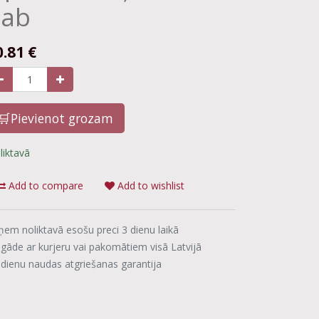
gab
0.81
€
🛒Pievienot grozam
liktavā
Add to compare
Add to wishlist
ņem noliktavā esošu preci 3 dienu laikā
egāde ar kurjeru vai pakomātiem visā Latvijā
 dienu naudas atgriešanas garantija