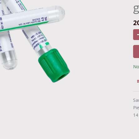
2
No
Sa
Pi
14