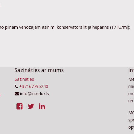
š
 pilnām venozajām asinīm, konservators litija heparīns (17 IU/ml);
Sazināties ar mums
In
Sazināties
Mē
+37167795240
mis
info@interlux.lv
mo
un 
Mū
sp
op