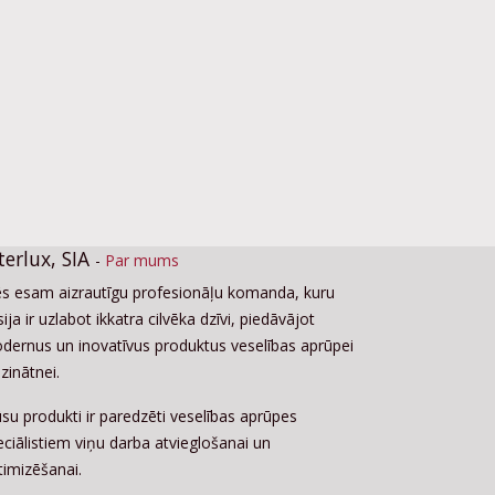
terlux, SIA
-
Par mums
s esam aizrautīgu profesionāļu komanda, kuru
ija ir uzlabot ikkatra cilvēka dzīvi, piedāvājot
dernus un inovatīvus produktus veselības aprūpei
zinātnei.
su produkti ir paredzēti veselības aprūpes
eciālistiem viņu darba atvieglošanai un
timizēšanai.