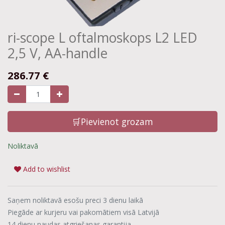
ri-scope L oftalmoskops L2 LED
2,5 V, AA-handle
286.77
€
🛒Pievienot grozam
Noliktavā
Add to wishlist
Saņem noliktavā esošu preci 3 dienu laikā
Piegāde ar kurjeru vai pakomātiem visā Latvijā
14 dienu naudas atgriešanas garantija