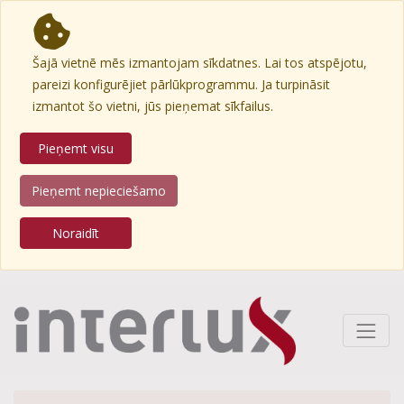
Šajā vietnē mēs izmantojam sīkdatnes. Lai tos atspējotu,
pareizi konfigurējiet pārlūkprogrammu. Ja turpināsit
izmantot šo vietni, jūs pieņemat sīkfailus.
Pieņemt visu
Pieņemt nepieciešamo
Noraidīt