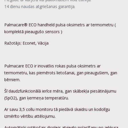
14 dienu naudas atgriešanas garantija
Palmacare® ECO handheld pulsa oksimetrs ar termometru (
komplektā pieaugušo sensors )
Ražotājs: Econet, Vācija
Pulmacare ECO ir inovatīvs rokas pulsa oksimetrs ar
termometru, kas piemērots lietošanai, gan pieaugušiem, gan
bērniem.
Šī daudzfunkcionālā ierīce mēra, gan skābekļa piesātinājumu
(SpO2), gan ķermeņa temperatūru.
Ar savu 3,5 collu monitoru tā piedāvā skaidru un kodolīgu
izmērīto vērtību attēlojumu.
Automātiski rotējošais displejs atvieglo nolasīšanu no jebkura