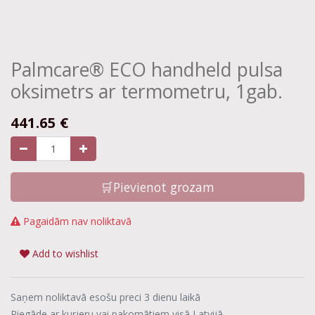
Palmcare® ECO handheld pulsa
oksimetrs ar termometru, 1gab.
441.65
€
🛒Pievienot grozam
Pagaidām nav noliktavā
Add to wishlist
Saņem noliktavā esošu preci 3 dienu laikā
Piegāde ar kurjeru vai pakomātiem visā Latvijā