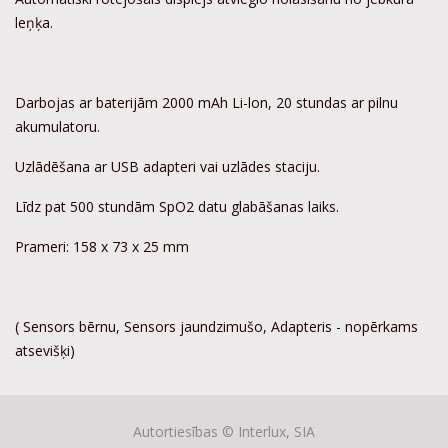
leņķa.
Darbojas ar baterijām 2000 mAh Li-lon, 20 stundas ar pilnu
akumulatoru.
Uzlādēšana ar USB adapteri vai uzlādes staciju.
Līdz pat 500 stundām SpO2 datu glabāšanas laiks.
Prameri: 158 x 73 x 25 mm
( Sensors bērnu, Sensors jaundzimušo, Adapteris - nopērkams
atsevišķi)
Autortiesības ©
Interlux, SIA