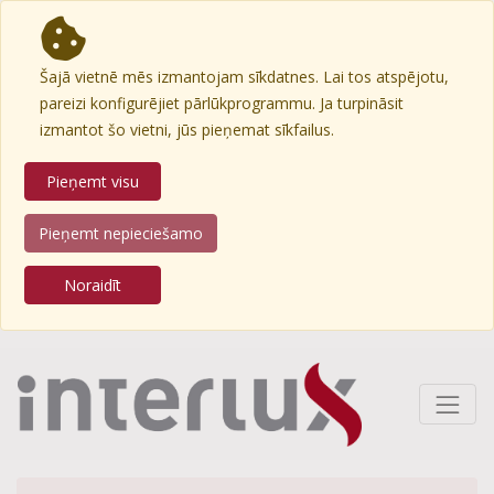
Šajā vietnē mēs izmantojam sīkdatnes. Lai tos atspējotu,
pareizi konfigurējiet pārlūkprogrammu. Ja turpināsit
izmantot šo vietni, jūs pieņemat sīkfailus.
Pieņemt visu
Pieņemt nepieciešamo
Noraidīt