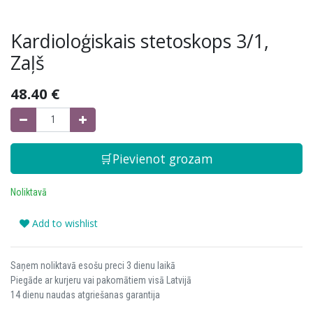
Kardioloģiskais stetoskops 3/1,
Zaļš
48.40
€
🛒Pievienot grozam
Noliktavā
Add to wishlist
Saņem noliktavā esošu preci 3 dienu laikā
Piegāde ar kurjeru vai pakomātiem visā Latvijā
14 dienu naudas atgriešanas garantija