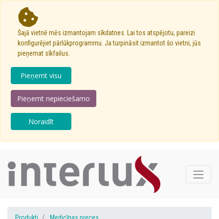
Šajā vietnē mēs izmantojam sīkdatnes. Lai tos atspējotu, pareizi
konfigurējiet pārlūkprogrammu. Ja turpināsit izmantot šo vietni, jūs
pieņemat sīkfailus.
Pieņemt visu
Pieņemt nepieciešamo
Noraidīt
Produkti
Medicīnas preces