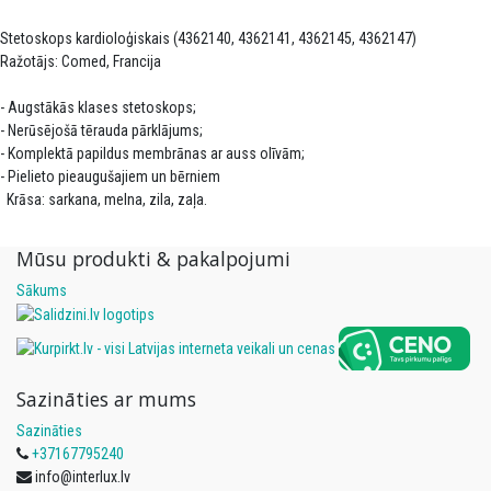
Stetoskops kardioloģiskais (4362140, 4362141, 4362145, 4362147)
Ražotājs: Comed, Francija
- Augstākās klases stetoskops;
- Nerūsējošā tērauda pārklājums;
- Komplektā papildus membrānas ar auss olīvām;
- Pielieto pieaugušajiem un bērniem
Krāsa: sarkana, melna, zila, zaļa.
Mūsu produkti & pakalpojumi
Sākums
Sazināties ar mums
Sazināties
+37167795240
info@interlux.lv