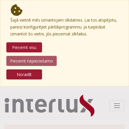
Šajā vietnē mēs izmantojam sīkdatnes. Lai tos atspējotu,
pareizi konfigurējiet pārlūkprogrammu. Ja turpināsit
izmantot šo vietni, jūs pieņemat sīkfailus.
Pieņemt visu
Pieņemt nepieciešamo
Noraidīt