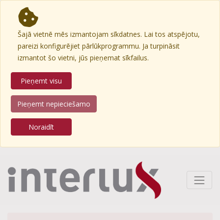
Šajā vietnē mēs izmantojam sīkdatnes. Lai tos atspējotu,
pareizi konfigurējiet pārlūkprogrammu. Ja turpināsit
izmantot šo vietni, jūs pieņemat sīkfailus.
Pieņemt visu
Pieņemt nepieciešamo
Noraidīt