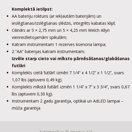
Komplektā ietilpst:
AA bateriju rokturis (ar iekļautām baterijām) un
ieslēgšanas/izslēgšanas slēdzis, integrēts kabatas klipī;
Cilindrs ar 5 × 2,75 mm un 5 × 4,25 mm Welch Allyn
vienreizlietojamām spikulām;
Katram instrumentam 1 rezerves ksenona lampa;
2 “AA” baterijas katram instrumentam;
Izvēle starp cieto vai mīksto pārnēsāšanas/glabāšanas
futlāri
Komplekts cietā futlārī: izmēri 7 1/4” x 4 1/2” x 1 1/2”, svars
1,07 lbs (aptuveni 0,49 kg).
Komplekts mīkstā futlārī: izmēri 1 1/4” x 7” x 3 3/4”, svars 0,67
lbs (aptuveni 0,30 kg).
Instrumentam 2 gadu garantija, optikai un AdLED lampai –
mūža garantija
Autortiesības ©
Interlux, SIA