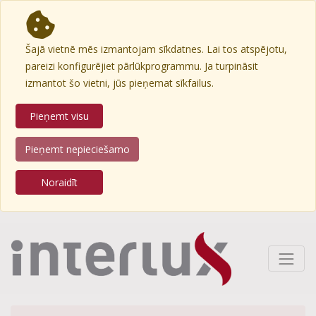
Šajā vietnē mēs izmantojam sīkdatnes. Lai tos atspējotu,
pareizi konfigurējiet pārlūkprogrammu. Ja turpināsit
izmantot šo vietni, jūs pieņemat sīkfailus.
Pieņemt visu
Pieņemt nepieciešamo
Noraidīt