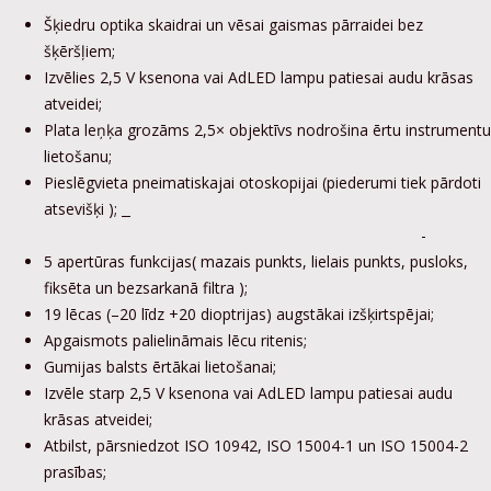
Šķiedru optika skaidrai un vēsai gaismas pārraidei bez
šķēršļiem;
Izvēlies 2,5 V ksenona vai AdLED lampu patiesai audu krāsas
atveidei;
Plata leņķa grozāms 2,5× objektīvs nodrošina ērtu instrumentu
lietošanu;
Pieslēgvieta pneimatiskajai otoskopijai (piederumi tiek pārdoti
atsevišķi
);
-
5 apertūras funkcijas( mazais punkts, lielais punkts, pusloks,
fiksēta un bezsarkanā filtra );
19 lēcas (–20 līdz +20 dioptrijas) augstākai izšķirtspējai;
Apgaismots palielināmais lēcu ritenis;
Gumijas balsts ērtākai lietošanai;
Izvēle starp 2,5 V ksenona vai AdLED lampu patiesai audu
krāsas atveidei;
Atbilst, pārsniedzot ISO 10942, ISO 15004-1 un ISO 15004-2
prasības;