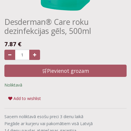
Desderman® Care roku
dezinfekcijas gēls, 500ml
7.87
€
🛒Pievienot grozam
Noliktavā
Add to wishlist
Saņem noliktavā esošu preci 3 dienu laikā
Piegāde ar kurjeru vai pakomātiem visā Latvijā
14 dienu naudas atgriešanas garantija