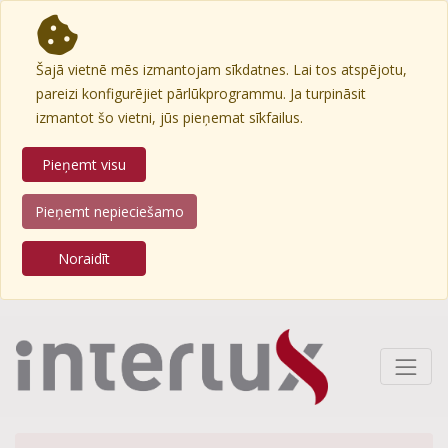
Šajā vietnē mēs izmantojam sīkdatnes. Lai tos atspējotu,
pareizi konfigurējiet pārlūkprogrammu. Ja turpināsit
izmantot šo vietni, jūs pieņemat sīkfailus.
Pieņemt visu
Pieņemt nepieciešamo
Noraidīt