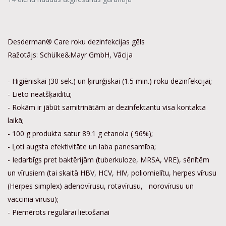
Desderman® Care roku dezinfekcijas gēls
Ražotājs: Schülke&Mayr GmbH, Vācija
- Higiēniskai (30 sek.) un ķirurģiskai (1.5 min.) roku dezinfekcijai;
- Lieto neatšķaidītu;
- Rokām ir jābūt samitrinātām ar dezinfektantu visa kontakta
laikā;
- 100 g produkta satur 89.1 g etanola ( 96%);
- Ļoti augsta efektivitāte un laba panesamība;
- Iedarbīgs pret baktērijām (tuberkuloze, MRSA, VRE), sēnītēm
un vīrusiem (tai skaitā HBV, HCV, HIV, poliomielītu, herpes vīrusu
(Herpes simplex) adenovīrusu, rotavīrusu, norovīrusu un
vaccinia vīrusu);
- Piemērots regulārai lietošanai