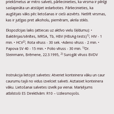
priekšmetus ar mitro salveti, pārliecinieties, ka virsma ir pilnīgi
saslapināta un atstājiet iedarboties. Pārliecinieties, ka
augšējais vāks pēc lietošanas ir cieši aizvērts. Netīrīt virsmas,
kas ir jutīgas pret alkoholu, piemēram, akrila stikls.
Ekspozīcijas laiks (attiecas uz aktīvo vielu šķīdumu): •
1)
Baktērijas/sēnītes, MRSA, Tb, HBV (HBsAg-tests)
, HIV - 1
2)
min. • HCV
, Rota vīruss - 30 sek. •Adeno vīruss - 2 min. •
1)
Papova SV 40 - 15 min. • Polio vīruss - 30 min.
Dr.
2)
Steinmann, Brēmene, 22.3.1995,
Surogāt vīruss BVDV
Instrukcija lietojot salvetes: Atveriet konteinera vāku un caur
caurumu tajā no vidus izvelciet salveti. Aiztaisiet konteinera
vāku. Lietošanai salvetes izvelk pa vienai. Marķējums
atbilstoši ES Direktīvām: R10 – Uzliesmojošs.