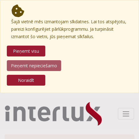
Šajā vietnē mēs izmantojam sīkdatnes. Lai tos atspējotu,
pareizi konfigurējiet pārlūkprogrammu. Ja turpināsit
izmantot šo vietni, jūs pieņemat sīkfailus.
Pieņemt visu
Pieņemt nepieciešamo
Noraidīt