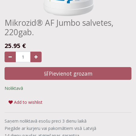
Mikrozid® AF Jumbo salvetes,
220gab.
25.95
€
🛒Pievienot grozam
Noliktavā
Add to wishlist
Saņem noliktavā esošu preci 3 dienu laikā
Piegāde ar kurjeru vai pakomātiem visā Latvijā
14 dienu naudas atgriešanas garantija