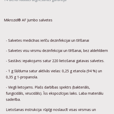
Mikrozid® AF Jumbo salvetes
- Salvetes medicīnas ierīču dezinfekcijai un tīrīšanai
- Salvetes visu virsmu dezinfekcijai un tīrīšanai, bez aldehīdiem
- Sastāvs: iepakojums satur 220 lietošanai gatavas salvetes.
- 1 g šķīduma satur aktīvās vielas: 0,25 g etanola (94 %) un
0,35 g 1-propanola.
- Viegli lietojams. Plašs darbības spektrs (bakteriāls,
fungicidāls, virucidāls). Īss ekspozīcijas laiks. Laba materiālu
saderība.
Lietošanas instrukcija: rūpīgi noslaucīt visas virsmas un