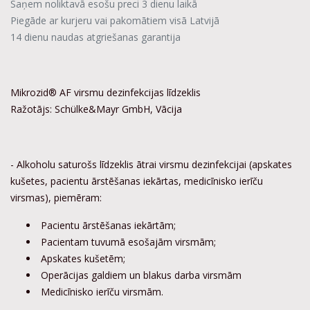
Saņem noliktavā esošu preci 3 dienu laikā
Piegāde ar kurjeru vai pakomātiem visā Latvijā
14 dienu naudas atgriešanas garantija
Mikrozid® AF virsmu dezinfekcijas līdzeklis
Ražotājs: Schülke&Mayr GmbH, Vācija
- Alkoholu saturošs līdzeklis ātrai virsmu dezinfekcijai (apskates
kušetes, pacientu ārstēšanas iekārtas, medicīnisko ierīču
virsmas), piemēram:
Pacientu ārstēšanas iekārtām;
Pacientam tuvumā esošajām virsmām;
Apskates kušetēm;
Operācijas galdiem un blakus darba virsmām
Medicīnisko ierīču virsmām.