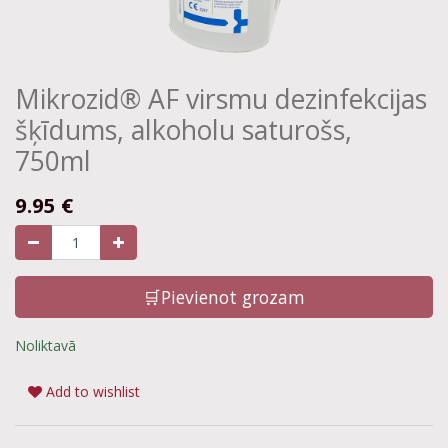
Mikrozid® AF virsmu dezinfekcijas
šķīdums, alkoholu saturošs,
750ml
9.95
€
🛒Pievienot grozam
Noliktavā
Add to wishlist