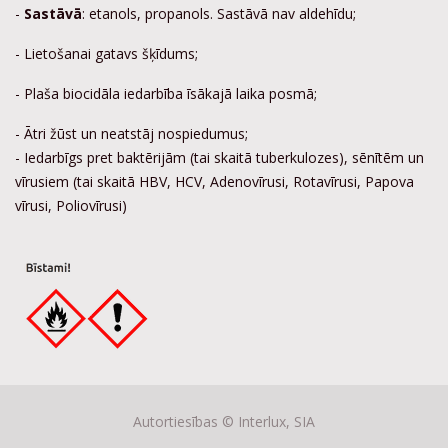
-
Sastāvā
: etanols, propanols. Sastāvā nav aldehīdu;
- Lietošanai gatavs šķīdums;
- Plaša biocidāla iedarbība īsākajā laika posmā;
- Ātri žūst un neatstāj nospiedumus;
- Iedarbīgs pret baktērijām (tai skaitā tuberkulozes), sēnītēm un
vīrusiem (tai skaitā HBV, HCV, Adenovīrusi, Rotavīrusi, Papova
vīrusi, Poliovīrusi)
Autortiesības ©
Interlux, SIA