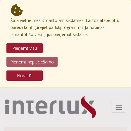
Šajā vietnē mēs izmantojam sīkdatnes. Lai tos atspējotu,
pareizi konfigurējiet pārlūkprogrammu. Ja turpināsit
izmantot šo vietni, jūs pieņemat sīkfailus.
Pieņemt visu
Pieņemt nepieciešamo
Noraidīt