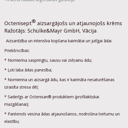
®
Octenisept
aizsargājošs un atjaunojošs krēms
Ražotājs: Schülke&Mayr GmbH, Vācija
Aizsardzība un intensīva kopšana kairinātai un jutīgai ādai.
Priekšrocības:
* Nomierina saspringtu, sausu vai zvīņainu ādu;
* Ļoti laba ādas panesība;
* Nomierina un aizsargā ādu, kas ir kairināta nesaturēšanas
izraisīta stresa dēļ;
* Saderīgs ar Octenisan® produktiem (profilaktiskai
mazgāšanai);
* Pantenols veicina ādas atjaunošanos, nodrošina tvirtumu un
elastību;