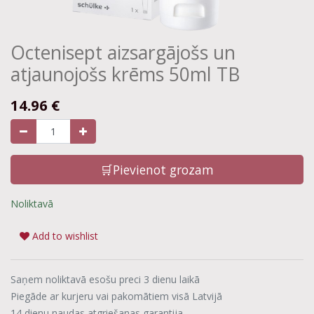
Octenisept aizsargājošs un
atjaunojošs krēms 50ml TB
14.96
€
🛒Pievienot grozam
Noliktavā
Add to wishlist
Saņem noliktavā esošu preci 3 dienu laikā
Piegāde ar kurjeru vai pakomātiem visā Latvijā
14 dienu naudas atgriešanas garantija