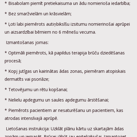
* Bisabolam piemīt pretiekaisuma un ādu nomierioša iedarbība;
* Bez smaržvielām un krāsvielām;
* Ļoti labi piemērots autiņbiksīšu izsitumu nomierinošai aprūpei
un aizsardzībai bērniem no 6 mēnešu vecuma.
Izmantošanas jomas:
* Optimāli piemērots, kā papildus terapija brūču dziedēšanas
procesā;
* Kopj jutīgas un kairinātas ādas zonas, piemēram atopiskais
dermatīts vai psoriāze;
* Tetovējumu un rētu kopšanai;
* Nelielu apdegumu un saules apdegumu ārstēšanai;
* Piemērots pacientiem ar nesaturēšanu un pacientiem, kas
atrodas intensīvajā aprūpē.
Lietošanas instrukcija: Uzklāt plānu kārtu uz skartajām ādas
zonām un iemasēt. Brūcei jābūt jau epitelizējušai. Izmantojiet