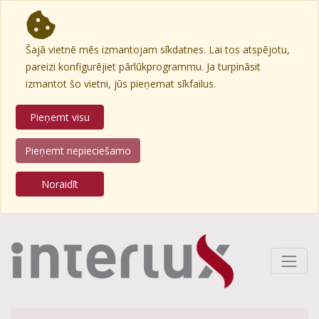
Šajā vietnē mēs izmantojam sīkdatnes. Lai tos atspējotu,
pareizi konfigurējiet pārlūkprogrammu. Ja turpināsit
izmantot šo vietni, jūs pieņemat sīkfailus.
Pieņemt visu
Pieņemt nepieciešamo
Noraidīt