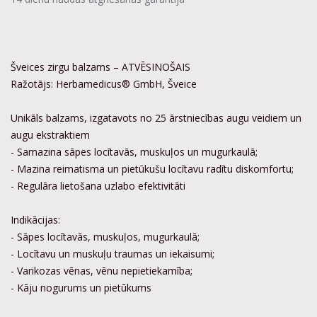
Šveices zirgu balzams – ATVĒSINOŠAIS
Ražotājs: Herbamedicus® GmbH, Šveice
Unikāls balzams, izgatavots no 25 ārstniecības augu veidiem un
augu ekstraktiem
- Samazina sāpes locītavās, muskuļos un mugurkaulā;
- Mazina reimatisma un pietūkušu locītavu radītu diskomfortu;
- Regulāra lietošana uzlabo efektivitāti
Indikācijas:
- Sāpes locītavās, muskuļos, mugurkaulā;
- Locītavu un muskuļu traumas un iekaisumi;
- Varikozas vēnas, vēnu nepietiekamība;
- Kāju nogurums un pietūkums