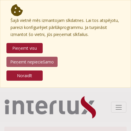
Šajā vietnē mēs izmantojam sīkdatnes. Lai tos atspējotu,
pareizi konfigurējiet pārlūkprogrammu. Ja turpināsit
izmantot šo vietni, jūs pieņemat sīkfailus.
Pieņemt visu
Pieņemt nepieciešamo
Noraidīt