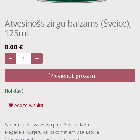
Atvēsinošs zirgu balzams (Šveice),
125ml
8.00
€
🛒Pievienot grozam
Noliktavā
Add to wishlist
Saņem noliktavā esošu preci 3 dienu laikā
Piegāde ar kurjeru vai pakomātiem visā Latvijā
14 dienu naudas atgriešanas garantija