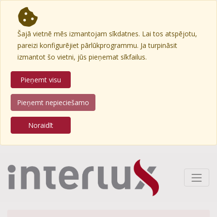
Šajā vietnē mēs izmantojam sīkdatnes. Lai tos atspējotu,
pareizi konfigurējiet pārlūkprogrammu. Ja turpināsit
izmantot šo vietni, jūs pieņemat sīkfailus.
Pieņemt visu
Pieņemt nepieciešamo
Noraidīt