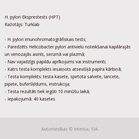
H. pylori Eksprestests (HPT)
Ražotājs: Turklab
- H. pylori imunohromatogrāfiskais tests;
- Paredzēts Helicobacter pylori antivielu noteikšanai kapilārajās
un venozajās asinīs, serumā vai plazmā;
- Nav vajadzīgs papildu aprīkojums vai instrumenti;
- Katrs testa komplekts iesaiņots atsevišķā papīra kārbiņā;
- Testa komplekts: testa kasete, spirtota salvete, lancete,
pipete, buferšķīdums, instrukcija;
- Testa rezultāti tiek iegūti 10 minūšu laikā;
- Iepakojumā: 40 kasetes
Autortiesības ©
Interlux, SIA