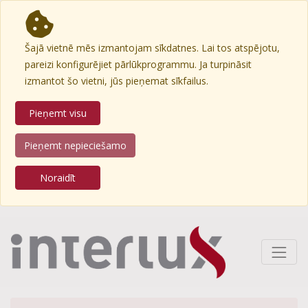
Šajā vietnē mēs izmantojam sīkdatnes. Lai tos atspējotu,
pareizi konfigurējiet pārlūkprogrammu. Ja turpināsit
izmantot šo vietni, jūs pieņemat sīkfailus.
Pieņemt visu
Pieņemt nepieciešamo
Noraidīt