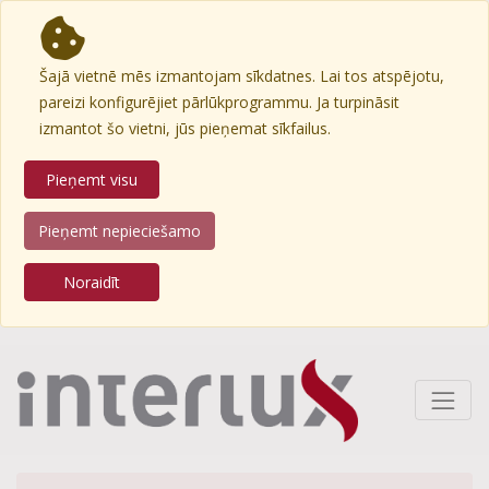
Šajā vietnē mēs izmantojam sīkdatnes. Lai tos atspējotu,
pareizi konfigurējiet pārlūkprogrammu. Ja turpināsit
izmantot šo vietni, jūs pieņemat sīkfailus.
Pieņemt visu
Pieņemt nepieciešamo
Noraidīt