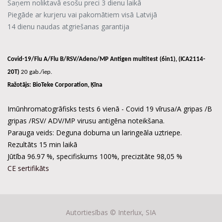
Saņem noliktavā esošu preci 3 dienu laikā
Piegāde ar kurjeru vai pakomātiem visā Latvijā
14 dienu naudas atgriešanas garantija
Covid-19/Flu A/Flu B/RSV/Adeno/MP Antigen multitest (6in1), (
ICA2114-
20T)
20 gab./iep.
Ražotājs:
BioTeke Corporation, Ķīna
Imūnhromatogrāfisks tests 6 vienā - Covid 19 vīrusa/A gripas /B
gripas /RSV/ ADV/MP virusu antigēna noteikšana.
Parauga veids: Deguna dobuma un laringeāla uztriepe.
Rezultāts 15 min laikā
Jūtība 96.97 %, specifiskums 100%, precizitāte 98,05 %
CE sertifikāts
Autortiesības ©
Interlux, SIA