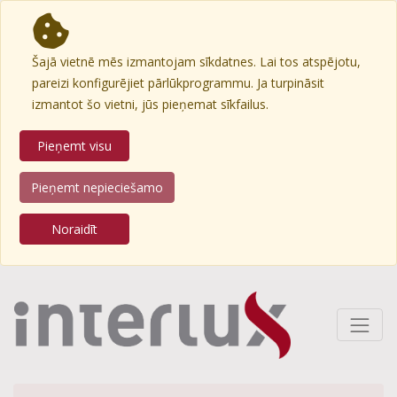
Šajā vietnē mēs izmantojam sīkdatnes. Lai tos atspējotu,
pareizi konfigurējiet pārlūkprogrammu. Ja turpināsit
izmantot šo vietni, jūs pieņemat sīkfailus.
Pieņemt visu
Pieņemt nepieciešamo
Noraidīt