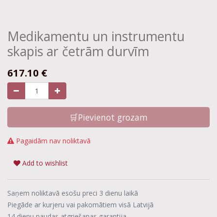
Medikamentu un instrumentu
skapis ar četrām durvīm
617.10
€
🛒Pievienot grozam
Pagaidām nav noliktavā
Add to wishlist
Saņem noliktavā esošu preci 3 dienu laikā
Piegāde ar kurjeru vai pakomātiem visā Latvijā
14 dienu naudas atgriešanas garantija