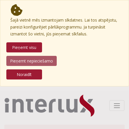
Šajā vietnē mēs izmantojam sīkdatnes. Lai tos atspējotu,
pareizi konfigurējiet pārlūkprogrammu. Ja turpināsit
izmantot šo vietni, jūs pieņemat sīkfailus.
Pieņemt visu
Pieņemt nepieciešamo
Noraidīt