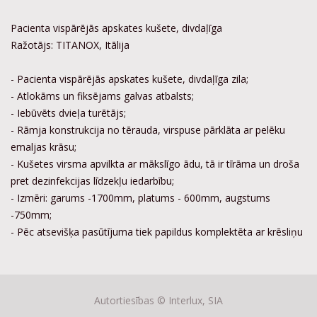
Pacienta vispārējās apskates kušete, divdaļīga
Ražotājs: TITANOX, Itālija
- Pacienta vispārējās apskates kušete, divdaļīga zila;
- Atlokāms un fiksējams galvas atbalsts;
- Iebūvēts dvieļa turētājs;
- Rāmja konstrukcija no tērauda, virspuse pārklāta ar pelēku
emaljas krāsu;
- Kušetes virsma apvilkta ar mākslīgo ādu, tā ir tīrāma un droša
pret dezinfekcijas līdzekļu iedarbību;
- Izmēri: garums -1700mm, platums - 600mm, augstums
-750mm;
- Pēc atsevišķa pasūtījuma tiek papildus komplektēta ar krēsliņu
Autortiesības ©
Interlux, SIA